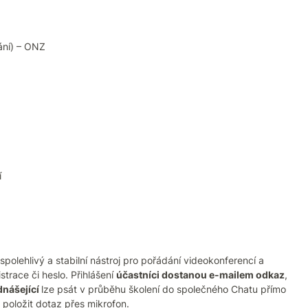
ání) – ONZ
í
olehlivý a stabilní nástroj pro pořádání videokonferencí a
trace či heslo. Přihlášení
účastníci dostanou e-mailem odkaz
,
dnášející
lze psát v průběhu školení do společného Chatu přímo
položit dotaz přes mikrofon.