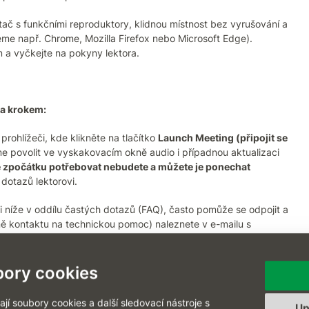
č s funkčními reproduktory, klidnou místnost bez vyrušování a
jeme např. Chrome, Mozilla Firefox nebo Microsoft Edge).
m a vyčkejte na pokyny lektora.
za krokem:
prohlížeči, kde klikněte na tlačítko
Launch Meeting (připojit se
e povolit ve vyskakovacím okně audio i případnou aktualizaci
zpočátku potřebovat nebudete a můžete je ponechat
dotazů lektorovi.
 níže v oddílu častých dotazů (FAQ), často pomůže se odpojit a
tně kontaktu na technickou pomoc) naleznete v e-mailu s
 Zoom školení:
ory cookies
tu nebo schůzky kliknete, otevře se vám internetový prohlížeč
í soubory cookies a další sledovací nástroje s
Up