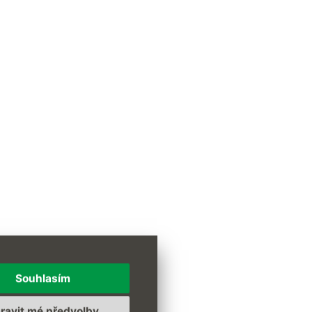
Souhlasím
ravit mé předvolby