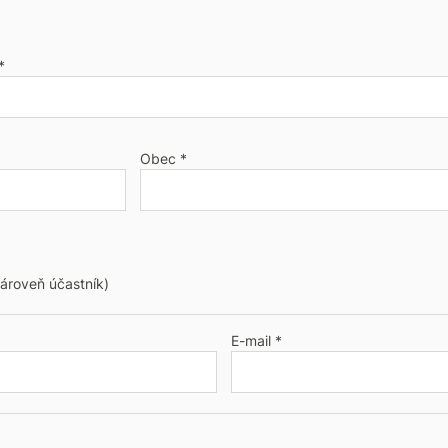
*
Obec *
zároveň účastník)
E-mail *