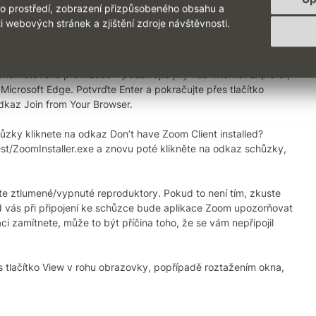
m spustí a připojíte se tlačítky Launch Meeting/Join. Případné
ho prostředí, zobrazení přizpůsobeného obsahu a
e zamítněte. Vyplňte své příjmení a potvrďte Join. Poté se
i webových stránek a zjištění zdroje návštěvnosti.
 tak, abyste viděli co největší prezentaci a jen malý náhled z
ternetového prohlížeče – používejte jiný než Internet Explorer,
Microsoft Edge. Potvrďte Enter a pokračujte přes tlačítko
dkaz Join from Your Browser.
ůzky kliknete na odkaz Don’t have Zoom Client installed?
st/ZoomInstaller.exe a znovu poté klikněte na odkaz schůzky,
te ztlumené/vypnuté reproduktory. Pokud to není tím, zkuste
ud vás při připojení ke schůzce bude aplikace Zoom upozorňovat
ci zamítnete, může to být příčina toho, že se vám nepřipojil
es tlačítko View v rohu obrazovky, popřípadě roztažením okna,