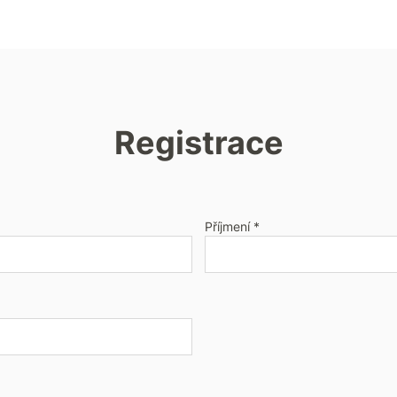
Registrace
Příjmení *