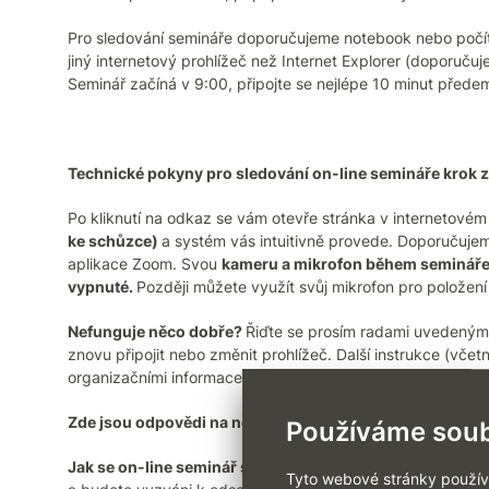
Pro sledování semináře doporučujeme notebook nebo počíta
jiný internetový prohlížeč než Internet Explorer (doporuču
Seminář začíná v 9:00, připojte se nejlépe 10 minut přede
Technické pokyny pro sledování on-line semináře krok 
Po kliknutí na odkaz se vám otevře stránka v internetovém 
ke schůzce)
a systém vás intuitivně provede. Doporučujem
aplikace Zoom. Svou
kameru a mikrofon během semináře 
vypnuté.
Později můžete využít svůj mikrofon pro položení 
Nefunguje něco dobře?
Řiďte se prosím radami uvedenými
znovu připojit nebo změnit prohlížeč. Další instrukce (vče
organizačními informacemi, který zasíláme před akcí.
Zde jsou odpovědi na nejčastější dotazy (FAQ) k on-line
Používáme soub
Jak se on-line seminář spustí?
Když na uvedený odkaz tes
Tyto webové stránky používaj