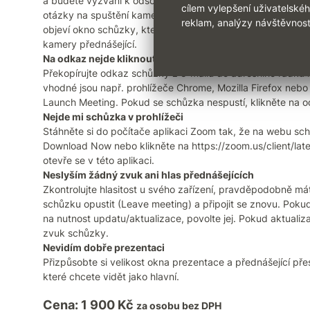
a budete vyzváni k odsouhlasení Cookies lišty. Poté se Zoo
cílem vylepšení uživatelské
otázky na spuštění kamery nebo mikrofonu u tohoto seminář
reklam, analýzy návštěvnost
objeví okno schůzky, které vám doporučujeme si přizpůsobit
kamery přednášející.
Na odkaz nejde kliknout, nic se nestane.
Překopírujte odkaz schůzky z e-mailu do adresního řádku in
vhodné jsou např. prohlížeče Chrome, Mozilla Firefox nebo 
Launch Meeting. Pokud se schůzka nespustí, klikněte na o
Nejde mi schůzka v prohlížeči
Stáhněte si do počítače aplikaci Zoom tak, že na webu sch
Download Now nebo klikněte na https://zoom.us/client/late
otevře se v této aplikaci.
Neslyším žádný zvuk ani hlas přednášejících
Zkontrolujte hlasitost u svého zařízení, pravděpodobně má
schůzku opustit (Leave meeting) a připojit se znovu. Pok
na nutnost updatu/aktualizace, povolte jej. Pokud aktualiza
zvuk schůzky.
Nevidím dobře prezentaci
Přizpůsobte si velikost okna prezentace a přednášející př
které chcete vidět jako hlavní.
Cena: 1 900 Kč
za osobu bez DPH