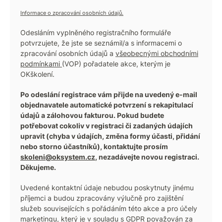
Informace o zpracování osobních údajů.
Odesláním vyplněného registračního formuláře
potvrzujete, že jste se seznámil/a s informacemi o
zpracování osobních údajů a
všeobecnými obchodními
podmínkami
(VOP) pořadatele akce, kterým je
OKškolení.
Po odeslání registrace vám přijde na uvedený e-mail
objednavatele automatické potvrzení s rekapitulací
údajů a zálohovou fakturou. Pokud budete
potřebovat cokoliv v registraci či zadaných údajích
upravit (chyba v údajích, změna formy účasti, přidání
nebo storno účastníků), kontaktujte prosím
skoleni@oksystem.cz
, nezadávejte novou registraci.
Děkujeme.
Uvedené kontaktní údaje nebudou poskytnuty jinému
příjemci a budou zpracovány výlučně pro zajištění
služeb souvisejících s pořádáním této akce a pro účely
marketingu, který je v souladu s GDPR považován za