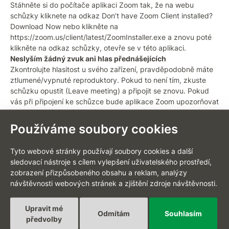
Stáhněte si do počítače aplikaci Zoom tak, že na webu
schůzky kliknete na odkaz Don’t have Zoom Client installed?
Download Now nebo klikněte na
https://zoom.us/client/latest/ZoomInstaller.exe a znovu poté
klikněte na odkaz schůzky, otevře se v této aplikaci.
Neslyším žádný zvuk ani hlas přednášejících
Zkontrolujte hlasitost u svého zařízení, pravděpodobně máte
ztlumené/vypnuté reproduktory. Pokud to není tím, zkuste
schůzku opustit (Leave meeting) a připojit se znovu. Pokud
vás při připojení ke schůzce bude aplikace Zoom upozorňovat
na nutnost updatu/aktualizace, povolte jej. Pokud aktualizaci
zamítnete, může to být příčina toho, že se vám nepřipojil zvuk
Používáme soubory cookies
schůzky.
Nevidím dobře prezentaci
Tyto webové stránky používají soubory cookies a další
Přizpůsobte si velikost okna prezentace a přednášející přes
sledovací nástroje s cílem vylepšení uživatelského prostředí,
tlačítko View v rohu obrazovky, popřípadě roztažením okna,
zobrazení přizpůsobeného obsahu a reklam, analýzy
které chcete vidět jako hlavní.
návštěvnosti webových stránek a zjištění zdroje návštěvnosti.
Cena: 1 900 Kč
za osobu bez DPH
Upravit mé
Odmítám
Souhlasím
předvolby