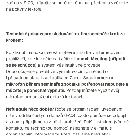
začíná v 9:00, připojte se nejlépe 10 minut předem a vyčkejte
na pokyny lektora.
Technické pokyny pro sledování on-line semináře krok za
krokem:
Po kliknutí na odkaz se vám otevře stránka v internetovém
prohlížeči, kde klikněte na tlačítko
Launch Meeting (připojit
se ke schůzce)
a systém vás intuitivně provede.
Doporučujeme povolit ve vyskakovacím okně audio
i případnou aktualizaci aplikace Zoom. Svou
kameru a
mikrofon během semináře zpočátku potřebovat nebudete a
můžete je ponechat vypnuté.
Později můžete využít svůj
mikrofon pro položení dotazů lektorovi.
Nefunguje něco dobře?
Řiďte se prosím radami uvedenými
níže v oddílu častých dotazů (FAQ), často pomůže se odpojit
a znovu připojit nebo změnit prohlížeč. Další instrukce (včetně
kontaktu na technickou pomoc) naleznete v e-mailu s
organizačními informacemi, který zasíláme před akcí.