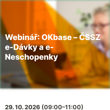
Webinář: OKbase – ČSSZ
e-Dávky a e-
Neschopenky
29. 10. 2026
(09:00–11:00)