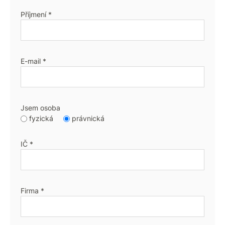
Příjmení *
E-mail *
Jsem osoba
fyzická
právnická
IČ *
Firma *