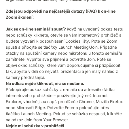
Zde jsou odpovědi na nejčastější dotazy (FAQ) k on-line
Zoom školení:
Jak se on-line seminář spustí?
Když na uvedený odkaz testu
nebo schůzky kliknete, otevře se vám internetový prohlížeč a
budete vyzváni k odsouhlasení Cookies lišty. Poté se Zoom
spustí a připojíte se tlačítky Launch Meeting/Join. Případné
otázky na spuštění kamery nebo mikrofonu u tohoto semináře
zamítněte. Vyplňte své příjmení a potvrďte Join. Poté se
objeví okno schůzky, které vám doporučujeme si přizpůsobit
tak, abyste viděli co největší prezentaci a jen malý náhled z
kamery přednášející.
Na odkaz nejde kliknout, nic se nestane.
Překopírujte odkaz schůzky z e-mailu do adresního řádku
internetového prohlížeče – používejte jiný než Internet
Explorer, vhodné jsou např. prohlížeče Chrome, Mozilla Firefox
nebo Microsoft Edge. Potvrďte Enter a pokračujte přes
tlačítko Launch Meeting. Pokud se schůzka nespustí, klikněte
na odkaz Join from Your Browser.
Nejde mi schůzka v prohlížeči