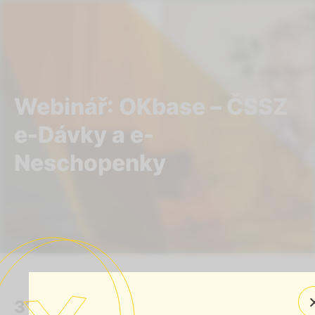
Webinář: OKbase – ČSSZ
e-Dávky a e-
Neschopenky
31. 10. 2025
(09:00–11:00)