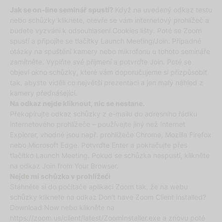
Jak se on-line seminář spustí?
Když na uvedený odkaz testu
nebo schůzky kliknete, otevře se vám internetový prohlížeč a
budete vyzváni k odsouhlasení Cookies lišty. Poté se Zoom
spustí a připojíte se tlačítky Launch Meeting/Join. Případné
otázky na spuštění kamery nebo mikrofonu u tohoto semináře
zamítněte. Vyplňte své příjmení a potvrďte Join. Poté se
objeví okno schůzky, které vám doporučujeme si přizpůsobit
tak, abyste viděli co největší prezentaci a jen malý náhled z
kamery přednášející.
Na odkaz nejde kliknout, nic se nestane.
Překopírujte odkaz schůzky z e-mailu do adresního řádku
internetového prohlížeče – používejte jiný než Internet
Explorer, vhodné jsou např. prohlížeče Chrome, Mozilla Firefox
nebo Microsoft Edge. Potvrďte Enter a pokračujte přes
tlačítko Launch Meeting. Pokud se schůzka nespustí, klikněte
na odkaz Join from Your Browser.
Nejde mi schůzka v prohlížeči
Stáhněte si do počítače aplikaci Zoom tak, že na webu
schůzky kliknete na odkaz Don’t have Zoom Client installed?
Download Now nebo klikněte na
https://zoom.us/client/latest/ZoomInstaller.exe a znovu poté