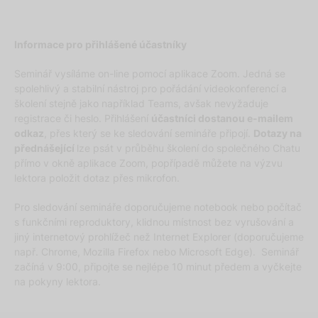
Informace pro přihlášené účastníky
Seminář vysíláme on-line pomocí aplikace Zoom. Jedná se
spolehlivý a stabilní nástroj pro pořádání videokonferencí a
školení stejně jako například Teams, avšak nevyžaduje
registrace či heslo. Přihlášení
účastníci dostanou e-mailem
odkaz
, přes který se ke sledování semináře připojí.
Dotazy na
přednášející
lze psát v průběhu školení do společného Chatu
přímo v okně aplikace Zoom, popřípadě můžete na výzvu
lektora položit dotaz přes mikrofon.
Pro sledování semináře doporučujeme notebook nebo počítač
s funkčními reproduktory, klidnou místnost bez vyrušování a
jiný internetový prohlížeč než Internet Explorer (doporučujeme
např. Chrome, Mozilla Firefox nebo Microsoft Edge). Seminář
začíná v 9:00, připojte se nejlépe 10 minut předem a vyčkejte
na pokyny lektora.