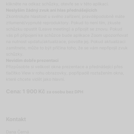
klikněte na odkaz schůzky, otevře se v této aplikaci.
Neslyším žádný zvuk ani hlas přednášejících
Zkontrolujte hlasitost u svého zařízení, pravděpodobně máte
ztlumené/vypnuté reproduktory. Pokud to není tím, zkuste
schůzku opustit (Leave meeting) a připojit se znovu. Pokud
vás při připojení ke schůzce bude aplikace Zoom upozorňovat
na nutnost updatu/aktualizace, povolte jej. Pokud aktualizaci
zamítnete, může to být příčina toho, že se vám nepřipojil zvuk
schůzky.
Nevidím dobře prezentaci
Přizpůsobte si velikost okna prezentace a přednášející přes
tlačítko View v rohu obrazovky, popřípadě roztažením okna,
které chcete vidět jako hlavní.
Cena: 1 900 Kč
za osobu bez DPH
Kontakt
Dana Černá