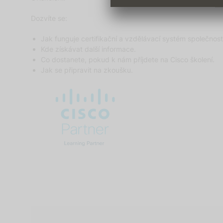
Dozvíte se:
Jak funguje certifikační a vzdělávací systém společnost
Kde získávat další informace.
Co dostanete, pokud k nám příjdete na Cisco školení.
Jak se připravit na zkoušku.