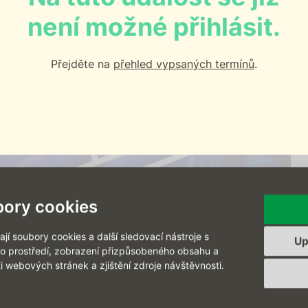
není možné přihlásit.
Přejděte na
přehled vypsaných termínů
.
ory cookies
í soubory cookies a další sledovací nástroje s
Up
ho prostředí, zobrazení přizpůsobeného obsahu a
i webových stránek a zjištění zdroje návštěvnosti.
tifikaci? Tento webinář vás zdarma provede systémem Cisco
na Cisco školení do našeho autorizovaného školicího centra