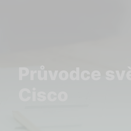
Průvodce svě
Cisco