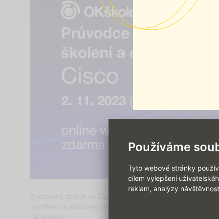
Používáme soub
Tyto webové stránky používaj
cílem vylepšení uživatelské
reklam, analýzy návštěvnost
Zvažujete, zda jít na Cisco kurz nebo si udělat Cisco cer
certifikací a představí vám, co dostanete, pokud přijdete 
OKškolení.