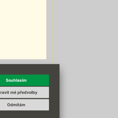
Souhlasím
ravit mé předvolby
Odmítám