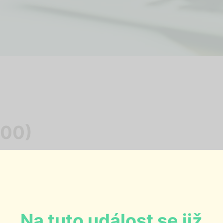
:00)
Na tuto událost se již