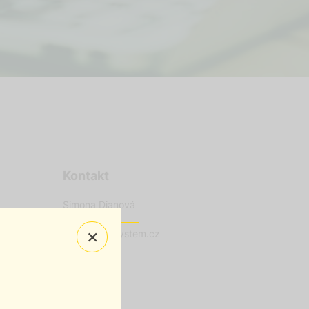
Kontakt
Simona Dianová
×
skoleni@oksystem.cz