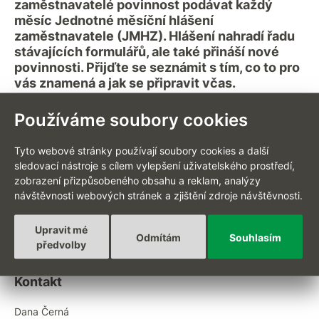
zaměstnavatelé povinnost podávat každý
měsíc Jednotné měsíční hlášení
zaměstnavatele (JMHZ). Hlášení nahradí řadu
stávajících formulářů, ale také přináší nové
povinnosti. Přijďte se seznámit s tím, co to pro
vás znamená a jak se připravit včas.
Používáme soubory cookies
Termín
Čas
Místo
Volná místa
Tyto webové stránky používají soubory cookies a další
sledovací nástroje s cílem vylepšení uživatelského prostředí,
zobrazení přizpůsobeného obsahu a reklam, analýzy
Akce nemá vypsané žádné termíny.
návštěvnosti webových stránek a zjištění zdroje návštěvnosti.
Upravit mé
Odmítám
Souhlasím
předvolby
Kontakt
Dana Černá