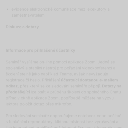
evidence elektronické komunikace mezi exekutory a
zaměstnavatelem
Diskuze a dotazy
Informace pro přihlášené účastníky
Seminář vysíláme on-line pomocí aplikace Zoom. Jedná se
spolehlivý a stabilní nástroj pro pořádání videokonferencí a
školení stejně jako například Teams, avšak nevyžaduje
registrace či heslo. Přihlášení
účastníci dostanou e-mailem
odkaz
, přes který se ke sledování semináře připojí.
Dotazy na
přednášející
lze psát v průběhu školení do společného Chatu
přímo v okně aplikace Zoom, popřípadě můžete na výzvu
lektora položit dotaz přes mikrofon.
Pro sledování semináře doporučujeme notebook nebo počítač
s funkčními reproduktory, klidnou místnost bez vyrušování a
jiný internetový prohlížeč než Internet Explorer (doporučujeme