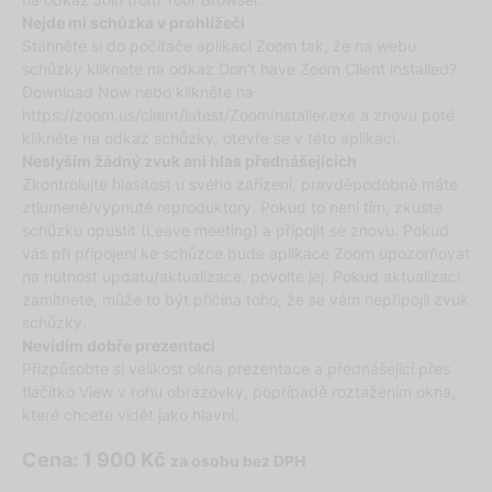
Nejde mi schůzka v prohlížeči
Stáhněte si do počítače aplikaci Zoom tak, že na webu
schůzky kliknete na odkaz Don’t have Zoom Client installed?
Download Now nebo klikněte na
https://zoom.us/client/latest/ZoomInstaller.exe a znovu poté
klikněte na odkaz schůzky, otevře se v této aplikaci.
Neslyším žádný zvuk ani hlas přednášejících
Zkontrolujte hlasitost u svého zařízení, pravděpodobně máte
ztlumené/vypnuté reproduktory. Pokud to není tím, zkuste
schůzku opustit (Leave meeting) a připojit se znovu. Pokud
vás při připojení ke schůzce bude aplikace Zoom upozorňovat
na nutnost updatu/aktualizace, povolte jej. Pokud aktualizaci
zamítnete, může to být příčina toho, že se vám nepřipojil zvuk
schůzky.
Nevidím dobře prezentaci
Přizpůsobte si velikost okna prezentace a přednášející přes
tlačítko View v rohu obrazovky, popřípadě roztažením okna,
které chcete vidět jako hlavní.
Cena: 1 900 Kč
za osobu bez DPH