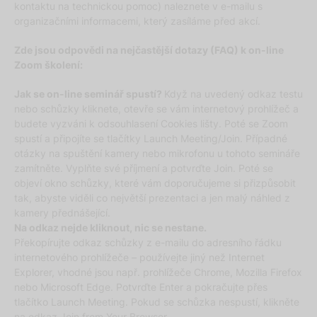
kontaktu na technickou pomoc) naleznete v e-mailu s
organizačními informacemi, který zasíláme před akcí.
Zde jsou odpovědi na nejčastější dotazy (FAQ) k on-line
Zoom školení:
Jak se on-line seminář spustí?
Když na uvedený odkaz testu
nebo schůzky kliknete, otevře se vám internetový prohlížeč a
budete vyzváni k odsouhlasení Cookies lišty. Poté se Zoom
spustí a připojíte se tlačítky Launch Meeting/Join. Případné
otázky na spuštění kamery nebo mikrofonu u tohoto semináře
zamítněte. Vyplňte své příjmení a potvrďte Join. Poté se
objeví okno schůzky, které vám doporučujeme si přizpůsobit
tak, abyste viděli co největší prezentaci a jen malý náhled z
kamery přednášející.
Na odkaz nejde kliknout, nic se nestane.
Překopírujte odkaz schůzky z e-mailu do adresního řádku
internetového prohlížeče – používejte jiný než Internet
Explorer, vhodné jsou např. prohlížeče Chrome, Mozilla Firefox
nebo Microsoft Edge. Potvrďte Enter a pokračujte přes
tlačítko Launch Meeting. Pokud se schůzka nespustí, klikněte
na odkaz Join from Your Browser.