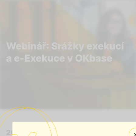
Webinář: Srážky exekucí
a e-Exekuce v OKbase
26. 3. 2026
(09:00–11:00)