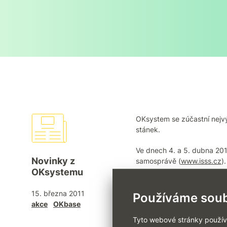
OKsystem se zúčastní nejvý
stánek.
Ve dnech 4. a 5. dubna 2011
Novinky z
samosprávě (
www.isss.cz
).
OKsystemu
Budeme velmi poctěni, poku
systémem
OKbase
.
15. března 2011
Používáme soub
akce
OKbase
Těšíme se na setkání s vámi
Tyto webové stránky používaj