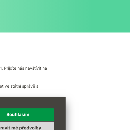
 Přijďte nás navštívit na
et ve státní správě a
ámíme s naším modulárním
Souhlasím
ravit mé předvolby