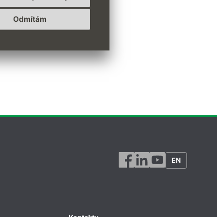
Odmítám
EN