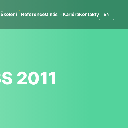
Školení
Reference
O nás
Kariéra
Kontakty
EN
SS 2011