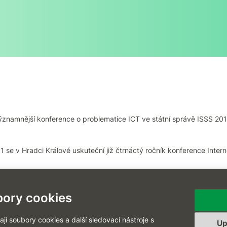
znamnější konference o problematice ICT ve státní správě ISSS 2011.
 se v Hradci Králové uskuteční již čtrnáctý ročník konference Intern
d navštívíte náš stánek (č. 27) v 1. patře, kde vás podrobně sezn
ory cookies
.
í soubory cookies a další sledovací nástroje s
Up