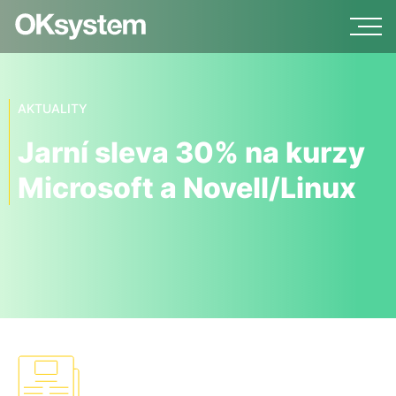
AKTUALITY
Jarní sleva 30% na kurzy
Microsoft a Novell/Linux