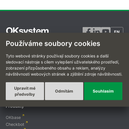
EN
Používáme soubory cookies
Tyto webové stránky používají soubory cookies a další
Projekty na míru
sledovací nástroje s cílem vylepšení uživatelského prostředí,
zobrazení přizpůsobeného obsahu a reklam, analýzy
Digitální transformace
návštěvnosti webových stránek a zjištění zdroje návštěvnosti.
Zakázkový vývoj
Mobilní aplikace
Upravit mé
Odmítám
Souhlasím
Integrační platformy
předvolby
E-commerce
Produkty
OKbase
Checkbot