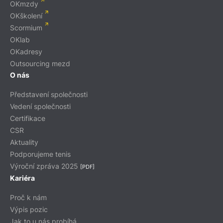
OKmzdy
OKškolení
Scormium
OKlab
OKadresy
Outsourcing mezd
O nás
Představení společnosti
Vedení společnosti
Certifikace
CSR
Aktuality
Podporujeme tenis
Výroční zpráva 2025
[PDF]
Kariéra
Proč k nám
Výpis pozic
Jak to u nás probíhá