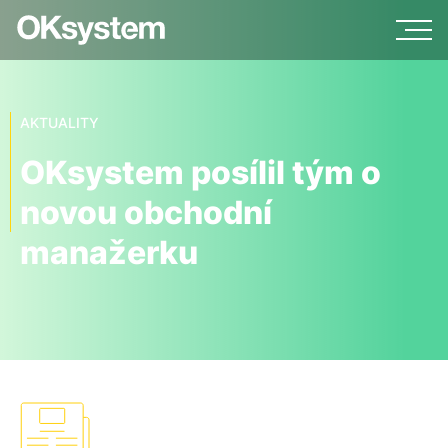
AKTUALITY
OKsystem posílil tým o
novou obchodní
manažerku