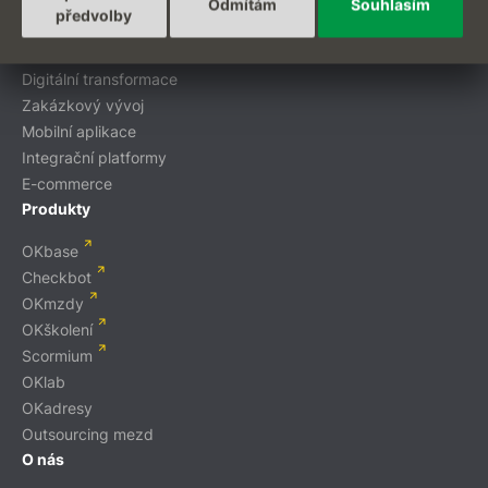
Odmítám
Souhlasím
předvolby
Projekty na míru
Digitální transformace
Zakázkový vývoj
Mobilní aplikace
Integrační platformy
E-commerce
Produkty
OKbase
Checkbot
OKmzdy
OKškolení
Scormium
OKlab
OKadresy
Outsourcing mezd
O nás