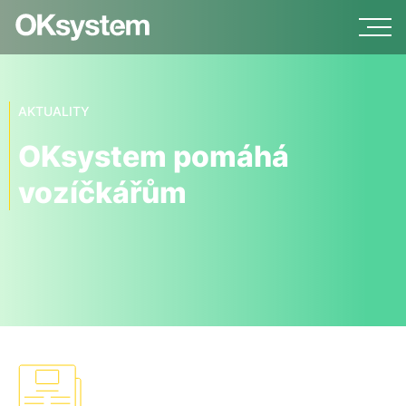
AKTUALITY
OKsystem pomáhá
vozíčkářům