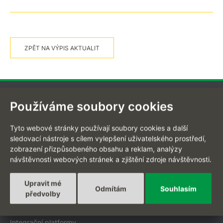
ZPĚT NA VÝPIS AKTUALIT
Používáme soubory cookies
EN
Tyto webové stránky používají soubory cookies a další
sledovací nástroje s cílem vylepšení uživatelského prostředí,
zobrazení přizpůsobeného obsahu a reklam, analýzy
návštěvnosti webových stránek a zjištění zdroje návštěvnosti.
Projekty na míru
Upravit mé
Digitální transformace
Odmítám
Souhlasím
předvolby
Zakázkový vývoj
Mobilní aplikace
Integrační platformy