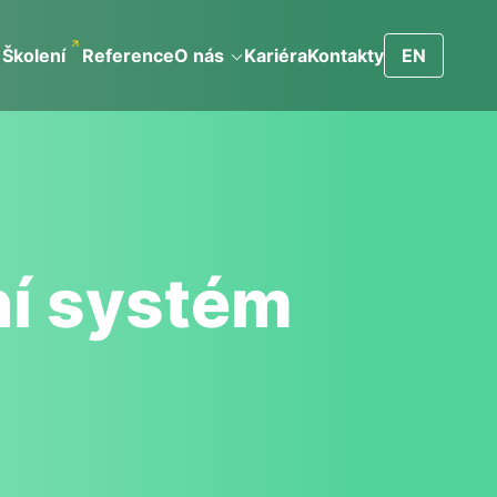
Školení
Reference
O nás
Kariéra
Kontakty
EN
í systém