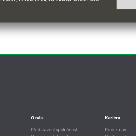
O nás
Kariéra
Představení společnosti
Proč k nám