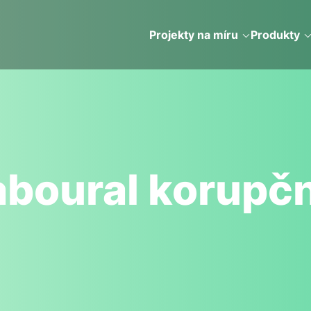
Projekty na míru
Produkty
boural korupčn