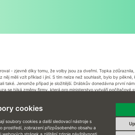
oval - zjevně díky tomu, že volby jsou za dveřmi. Topka zdůraznila, 
z něj měli vzít příklad i jiní. S tím nelze než souhlasit, bylo by pěkn
vali také. Jenomže případ je složitější. Drábkův donedávna první nám
uza se týká změny firmy, která pro ministerstvo vytváří počítačové 
ory cookies
íjna 2012
í soubory cookies a další sledovací nástroje s
Up
ho prostředí, zobrazení přizpůsobeného obsahu a
i webových stránek a zjištění zdroje návštěvnosti.