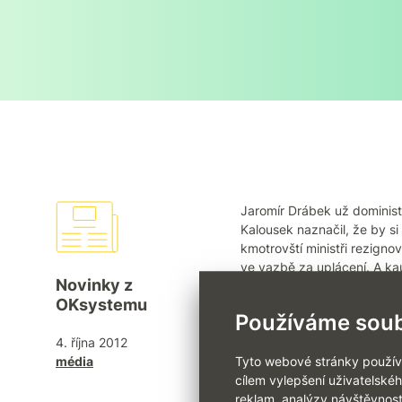
Jaromír Drábek už doministr
Kalousek naznačil, že by si 
kmotrovští ministři rezigno
ve vazbě za uplácení. A ka
Novinky z
sociálních dávek.
OKsystemu
Používáme soub
vyšlo v:
www.tyden.cz, 4. ř
4. října 2012
média
Tyto webové stránky používaj
cílem vylepšení uživatelské
reklam, analýzy návštěvnost