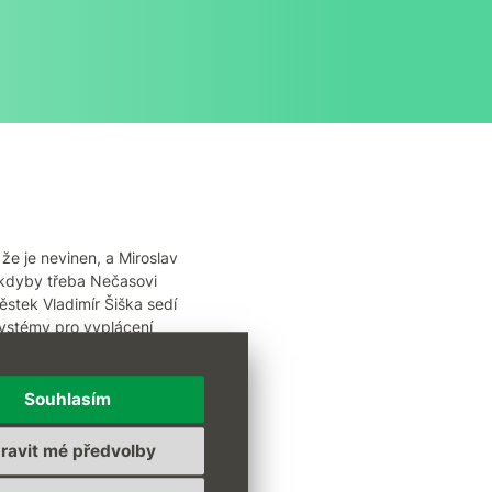
že je nevinen, a Miroslav
é, kdyby třeba Nečasovi
ěstek Vladimír Šiška sedí
systémy pro vyplácení
Souhlasím
ravit mé předvolby