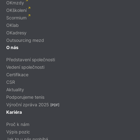
OKmzdy
OKškolení
Scormium
OKlab
OKadresy
Outsourcing mezd
O nás
Představení společnosti
Vedení společnosti
Certifikace
CSR
Aktuality
Podporujeme tenis
Výroční zpráva 2025
[PDF]
Kariéra
Proč k nám
Výpis pozic
Jak to u nás probíhá