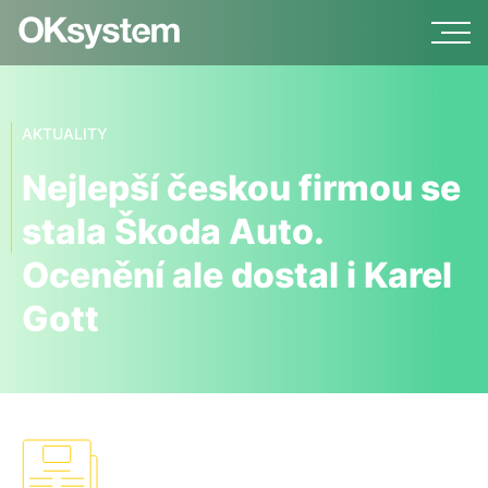
AKTUALITY
Nejlepší českou firmou se
stala Škoda Auto.
Ocenění ale dostal i Karel
Gott