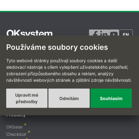
EN
Používáme soubory cookies
Tyto webové stránky používají soubory cookies a další
Projekty na míru
sledovací nástroje s cílem vylepšení uživatelského prostředí,
zobrazení přizpůsobeného obsahu a reklam, analýzy
Digitální transformace
návštěvnosti webových stránek a zjištění zdroje návštěvnosti.
Zakázkový vývoj
Mobilní aplikace
Upravit mé
Odmítám
Souhlasím
Integrační platformy
předvolby
E-commerce
Produkty
OKbase
Checkbot