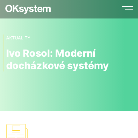
AKTUALITY
Ivo Rosol: Moderní
docházkové systémy