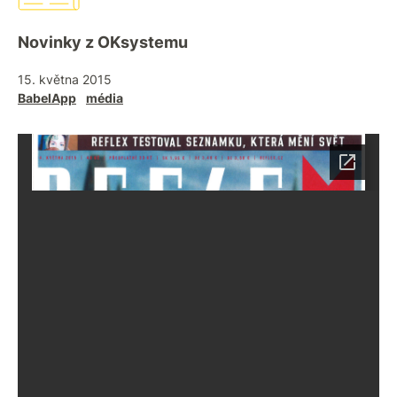
Novinky z OKsystemu
15. května 2015
BabelApp
média