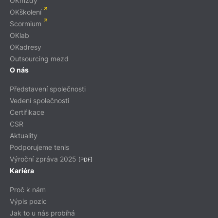
OKmzdy
OKškolení
Scormium
OKlab
OKadresy
Outsourcing mezd
O nás
Představení společnosti
Vedení společnosti
Certifikace
CSR
Aktuality
Podporujeme tenis
Výroční zpráva 2025
[PDF]
Kariéra
Proč k nám
Výpis pozic
Jak to u nás probíhá