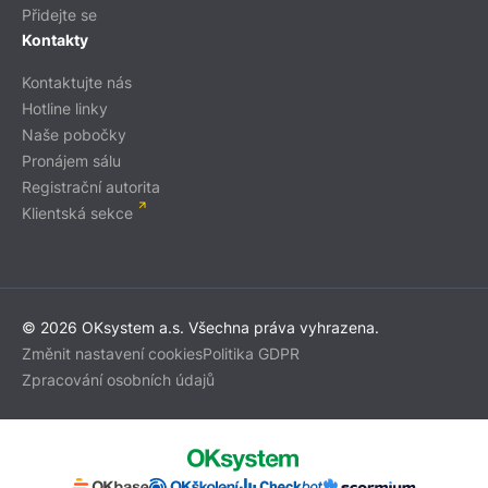
Přidejte se
Kontakty
Kontaktujte nás
Hotline linky
Naše pobočky
Pronájem sálu
Registrační autorita
Klientská sekce
© 2026 OKsystem a.s. Všechna práva vyhrazena.
Změnit nastavení cookies
Politika GDPR
Zpracování osobních údajů