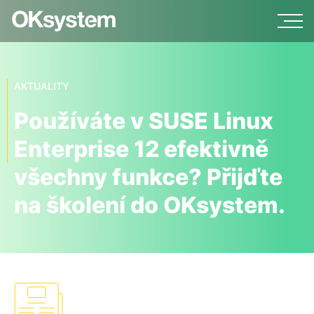
AKTUALITY
Používáte v SUSE Linux
Enterprise 12 efektivně
všechny funkce? Přijďte
na školení do OKsystem.