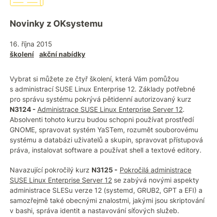
Novinky z OKsystemu
16. října 2015
školení
akční nabídky
Vybrat si můžete ze čtyř školení, která Vám pomůžou
s administrací SUSE Linux Enterprise 12. Základy potřebné
pro správu systému pokrývá pětidenní autorizovaný kurz
N3124 -
Administrace SUSE Linux Enterprise Server 12
.
Absolventi tohoto kurzu budou schopni používat prostředí
GNOME, spravovat systém YaSTem, rozumět souborovému
systému a databázi uživatelů a skupin, spravovat přístupová
práva, instalovat software a používat shell a textové editory.
Navazující pokročilý kurz
N3125 -
Pokročilá administrace
SUSE Linux Enterprise Server 12
se zabývá novými aspekty
administrace SLESu verze 12 (systemd, GRUB2, GPT a EFI) a
samozřejmě také obecnými znalostmi, jakými jsou skriptování
v bashi, správa identit a nastavování síťových služeb.