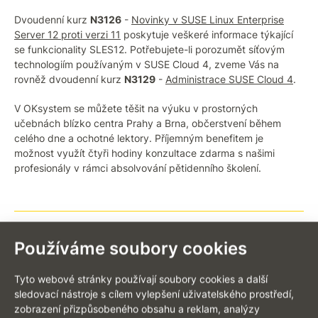
Dvoudenní kurz
N3126
-
Novinky v SUSE Linux Enterprise
Server 12 proti verzi 11
poskytuje veškeré informace týkající
se funkcionality SLES12. Potřebujete-li porozumět síťovým
technologiím používaným v SUSE Cloud 4, zveme Vás na
rovněž dvoudenní kurz
N3129
-
Administrace SUSE Cloud 4
.
V OKsystem se můžete těšit na výuku v prostorných
učebnách blízko centra Prahy a Brna, občerstvení během
celého dne a ochotné lektory. Příjemným benefitem je
možnost využít čtyři hodiny konzultace zdarma s našimi
profesionály v rámci absolvování pětidenního školení.
Používáme soubory cookies
ZPĚT NA VÝPIS AKTUALIT
Tyto webové stránky používají soubory cookies a další
sledovací nástroje s cílem vylepšení uživatelského prostředí,
zobrazení přizpůsobeného obsahu a reklam, analýzy