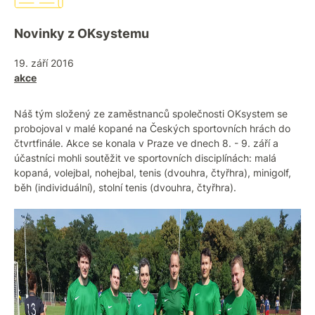
Novinky z OKsystemu
19. září 2016
akce
Náš tým složený ze zaměstnanců společnosti OKsystem se
probojoval v malé kopané na Českých sportovních hrách do
čtvrtfinále. Akce se konala v Praze ve dnech 8. - 9. září a
účastníci mohli soutěžit ve sportovních disciplínách: malá
kopaná, volejbal, nohejbal, tenis (dvouhra, čtyřhra), minigolf,
běh (individuální), stolní tenis (dvouhra, čtyřhra).