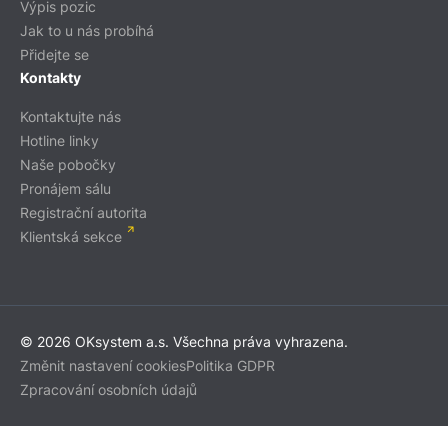
Výpis pozic
Jak to u nás probíhá
Přidejte se
Kontakty
Kontaktujte nás
Hotline linky
Naše pobočky
Pronájem sálu
Registrační autorita
Klientská sekce
© 2026 OKsystem a.s. Všechna práva vyhrazena.
Změnit nastavení cookies
Politika GDPR
Zpracování osobních údajů