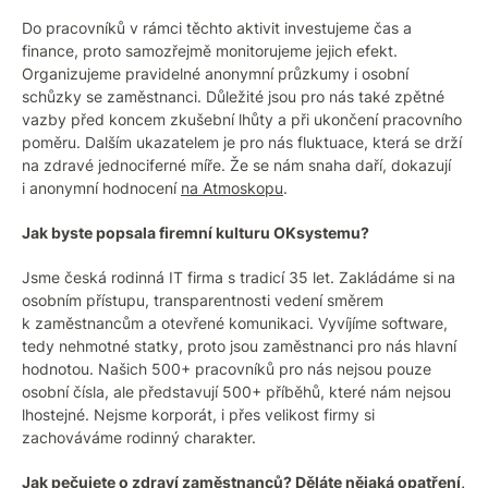
Do pracovníků v rámci těchto aktivit investujeme čas a
finance, proto samozřejmě monitorujeme jejich efekt.
Organizujeme pravidelné anonymní průzkumy i osobní
schůzky se zaměstnanci. Důležité jsou pro nás také zpětné
vazby před koncem zkušební lhůty a při ukončení pracovního
poměru. Dalším ukazatelem je pro nás fluktuace, která se drží
na zdravé jednociferné míře. Že se nám snaha daří, dokazují
i anonymní hodnocení
na Atmoskopu
.
Jak byste popsala firemní kulturu OKsystemu?
Jsme česká rodinná IT firma s tradicí 35 let. Zakládáme si na
osobním přístupu, transparentnosti vedení směrem
k zaměstnancům a otevřené komunikaci. Vyvíjíme software,
tedy nehmotné statky, proto jsou zaměstnanci pro nás hlavní
hodnotou. Našich 500+ pracovníků pro nás nejsou pouze
osobní čísla, ale představují 500+ příběhů, které nám nejsou
lhostejné. Nejsme korporát, i přes velikost firmy si
zachováváme rodinný charakter.
Jak pečujete o zdraví zaměstnanců? Děláte nějaká opatření,