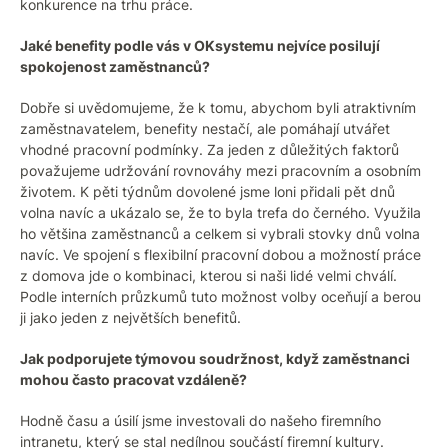
konkurence na trhu práce.
Jaké benefity podle vás v OKsystemu nejvíce posilují
spokojenost zaměstnanců?
Dobře si uvědomujeme, že k tomu, abychom byli atraktivním
zaměstnavatelem, benefity nestačí, ale pomáhají utvářet
vhodné pracovní podmínky. Za jeden z důležitých faktorů
považujeme udržování rovnováhy mezi pracovním a osobním
životem. K pěti týdnům dovolené jsme loni přidali pět dnů
volna navíc a ukázalo se, že to byla trefa do černého. Využila
ho většina zaměstnanců a celkem si vybrali stovky dnů volna
navíc. Ve spojení s flexibilní pracovní dobou a možností práce
z domova jde o kombinaci, kterou si naši lidé velmi chválí.
Podle interních průzkumů tuto možnost volby oceňují a berou
ji jako jeden z největších benefitů.
Jak podporujete týmovou soudržnost, když zaměstnanci
mohou často pracovat vzdáleně?
Hodně času a úsilí jsme investovali do našeho firemního
intranetu, který se stal nedílnou součástí firemní kultury.