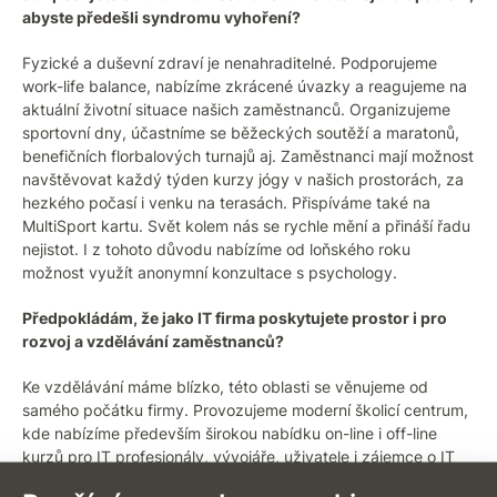
abyste předešli syndromu vyhoření?
Fyzické a duševní zdraví je nenahraditelné. Podporujeme
work-life balance, nabízíme zkrácené úvazky a reagujeme na
aktuální životní situace našich zaměstnanců. Organizujeme
sportovní dny, účastníme se běžeckých soutěží a maratonů,
benefičních florbalových turnajů aj. Zaměstnanci mají možnost
navštěvovat každý týden kurzy jógy v našich prostorách, za
hezkého počasí i venku na terasách. Přispíváme také na
MultiSport kartu. Svět kolem nás se rychle mění a přináší řadu
nejistot. I z tohoto důvodu nabízíme od loňského roku
možnost využít anonymní konzultace s psychology.
Předpokládám, že jako IT firma poskytujete prostor i pro
rozvoj a vzdělávání zaměstnanců?
Ke vzdělávání máme blízko, této oblasti se věnujeme od
samého počátku firmy. Provozujeme moderní školicí centrum,
kde nabízíme především širokou nabídku on-line i off-line
kurzů pro IT profesionály, vývojáře, uživatele i zájemce o IT
bezpečnost. Naši zaměstnanci jsou častými účastníky těchto