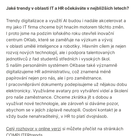
Jaké trendy v oblasti IT a HR očekáváte v nejbližších letech?
Trendy digitalizace a využití AI budou i nadále akcelerovat a
my jako IT firma chceme být hnacím motorem těchto změn.
I proto jsme na podzim loňského roku otevřeli inovační
centrum OKlab, které se zaměřuje na výzkum a vývoj
v oblasti umělé inteligence a robotiky. Hlavním cílem je nejen
rozvoj nových technologií, ale i podpora talentovaných
jednotlivců z řad studentů středních i vysokých škol.
S naším personálním systémem OKbase také významně
digitalizujeme HR administrativu, což znamená méně
papírování nejen pro nás, ale i pro zaměstnance.
I pracovněprávní dokumenty podepisujeme už nějakou dobu
elektronicky. Využíváme avatary pro vytváření videí a školení
pro naše zaměstnance. Chceme zkrátka jít s dobou a
využívat nové technologie, ale zároveň si dáváme pozor,
abychom se v jejich záplavě neutopili. Osobní kontakt je a
vždy bude nenahraditelný, v HR to platí dvojnásob.
Celý rozhovor v online verzi
si můžete přečíst na stránkách
COMPUTERtrends.