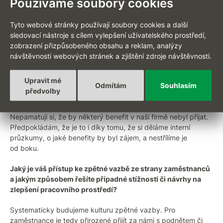
Používáme soubory cookies
kurzů. Úspěšně je také motivujeme k dalšímu osobnímu
rozvoji a posilování manažerských dovedností. Organizujeme
lekce angličtiny, využíváme e-learning přes platformu Seduo.
Tyto webové stránky používají soubory cookies a další
Podporujeme interní kariérní posuny – otevřené pozice
sledovací nástroje s cílem vylepšení uživatelského prostředí,
přednostně inzerujeme zaměstnancům, aby mohli profesně
zobrazení přizpůsobeného obsahu a reklam, analýzy
růst spolu s firmou.
návštěvnosti webových stránek a zjištění zdroje návštěvnosti.
Setkali jste se někdy v minulosti s neúspěšným pokusem
Upravit mé
Odmítám
Souhlasím
o nasazení nového benefitu, o který nakonec nebyl mezi
předvolby
zaměstnanci zájem?
Nepamatuji si, že by některý benefit v naší firmě nebyl přijat.
Předpokládám, že je to i díky tomu, že si děláme interní
průzkumy, o jaké benefity by byl zájem, a nestřílíme je
od boku.
Jaký je váš přístup ke zpětné vazbě ze strany zaměstnanců
a jakým způsobem řešíte případné stížnosti či návrhy na
zlepšení pracovního prostředí?
Systematicky budujeme kulturu zpětné vazby. Pro
zaměstnance je tedy přirozené přijít za námi s podnětem či