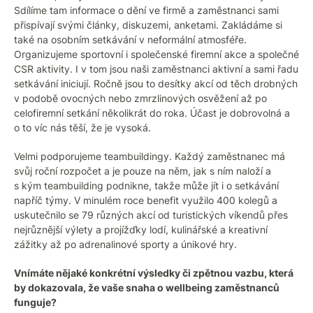
Sdílíme tam informace o dění ve firmě a zaměstnanci sami
přispívají svými články, diskuzemi, anketami. Zakládáme si
také na osobním setkávání v neformální atmosféře.
Organizujeme sportovní i společenské firemní akce a společné
CSR aktivity. I v tom jsou naši zaměstnanci aktivní a sami řadu
setkávání iniciují. Ročně jsou to desítky akcí od těch drobných
v podobě ovocných nebo zmrzlinových osvěžení až po
celofiremní setkání několikrát do roka. Účast je dobrovolná a
o to víc nás těší, že je vysoká.
Velmi podporujeme teambuildingy. Každý zaměstnanec má
svůj roční rozpočet a je pouze na něm, jak s ním naloží a
s kým teambuilding podnikne, takže může jít i o setkávání
napříč týmy. V minulém roce benefit využilo 400 kolegů a
uskutečnilo se 79 různých akcí od turistických víkendů přes
nejrůznější výlety a projížďky lodí, kulinářské a kreativní
zážitky až po adrenalinové sporty a únikové hry.
Vnímáte nějaké konkrétní výsledky či zpětnou vazbu, která
by dokazovala, že vaše snaha o wellbeing zaměstnanců
funguje?