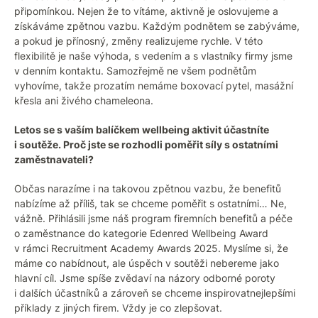
připomínkou. Nejen že to vítáme, aktivně je oslovujeme a
získáváme zpětnou vazbu. Každým podnětem se zabýváme,
a pokud je přínosný, změny realizujeme rychle. V této
flexibilitě je naše výhoda, s vedením a s vlastníky firmy jsme
v denním kontaktu. Samozřejmě ne všem podnětům
vyhovíme, takže prozatím nemáme boxovací pytel, masážní
křesla ani živého chameleona.
Letos se s vaším balíčkem wellbeing aktivit účastníte
i soutěže. Proč jste se rozhodli poměřit síly s ostatními
zaměstnavateli?
Občas narazíme i na takovou zpětnou vazbu, že benefitů
nabízíme až příliš, tak se chceme poměřit s ostatními… Ne,
vážně. Přihlásili jsme náš program firemních benefitů a péče
o zaměstnance do kategorie Edenred Wellbeing Award
v rámci Recruitment Academy Awards 2025. Myslíme si, že
máme co nabídnout, ale úspěch v soutěži nebereme jako
hlavní cíl. Jsme spíše zvědaví na názory odborné poroty
i dalších účastníků a zároveň se chceme inspirovatnejlepšími
příklady z jiných firem. Vždy je co zlepšovat.