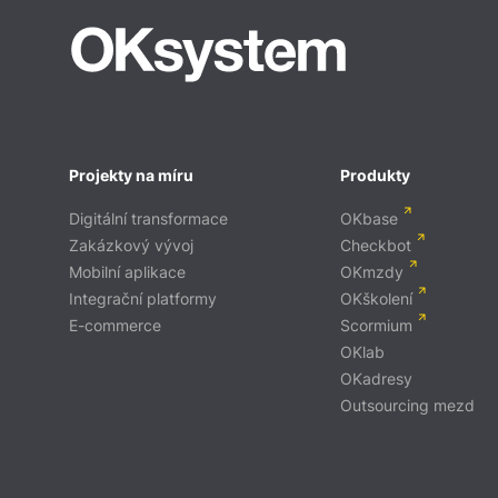
Projekty na míru
Produkty
Digitální transformace
OKbase
Zakázkový vývoj
Checkbot
Mobilní aplikace
OKmzdy
Integrační platformy
OKškolení
E-commerce
Scormium
OKlab
OKadresy
Outsourcing mezd