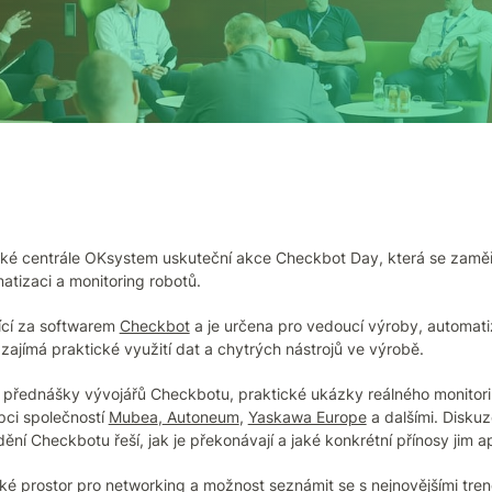
ké centrále OKsystem uskuteční akce Checkbot Day, která se zaměří 
tizaci a monitoring robotů.
jící za softwarem
Checkbot
a je určena pro vedoucí výroby, automati
 zajímá praktické využití dat a chytrých nástrojů ve výrobě.
a přednášky vývojářů Checkbotu, praktické ukázky reálného monitori
pci společností
Mubea
,
Autoneum
,
Yaskawa Europe
a dalšími. Diskuz
ění Checkbotu řeší, jak je překonávají a jaké konkrétní přínosy jim ap
é prostor pro networking a možnost seznámit se s nejnovějšími trend