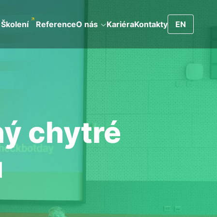
Školení
Reference
O nás
Kariéra
Kontakty
EN
ý chytré
ů