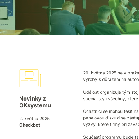
20. května 2025 se v pražs
výroby s důrazem na automa
Událost organizuje tým sto
Novinky z
specialisty i všechny, které
OKsystemu
Účastníci se mohou těšit n
panelovou diskuzi se zástu
2. května 2025
výzvy, které firmy při zavád
Checkbot
Součástí programu bude tak