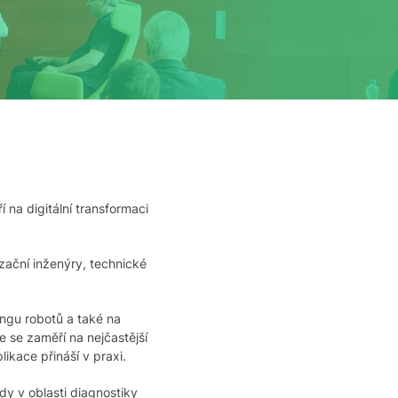
na digitální transformaci
zační inženýry, technické
ngu robotů a také na
e se zaměří na nejčastější
likace přináší v praxi.
y v oblasti diagnostiky