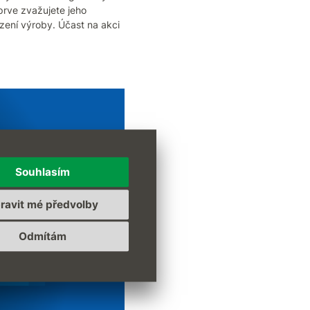
prve zvažujete jeho
zení výroby. Účast na akci
Souhlasím
ravit mé předvolby
Odmítám