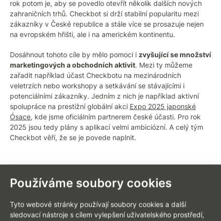
rok potom je, aby se povedlo otevřít několik dalších nových
zahraničních trhů. Checkbot si drží stabilní popularitu mezi
zákazníky v České republice a stále více se prosazuje nejen
na evropském hřišti, ale i na americkém kontinentu.
Dosáhnout tohoto cíle by mělo pomoci i
zvyšující se množství
marketingových a obchodních aktivit
. Mezi ty můžeme
zařadit například účast Checkbotu na mezinárodních
veletrzích nebo workshopy a setkávání se stávajícími i
potenciálními zákazníky. Jedním z nich je například aktivní
spolupráce na prestižní globální akci
Expo 2025 japonské
Ósace
, kde jsme oficiálním partnerem české účasti. Pro rok
2025 jsou tedy plány s aplikací velmi ambiciózní. A celý tým
Checkbot věří, že se je povede naplnit.
Používáme soubory cookies
ZPĚT NA VÝPIS AKTUALIT
Tyto webové stránky používají soubory cookies a další
sledovací nástroje s cílem vylepšení uživatelského prostředí,