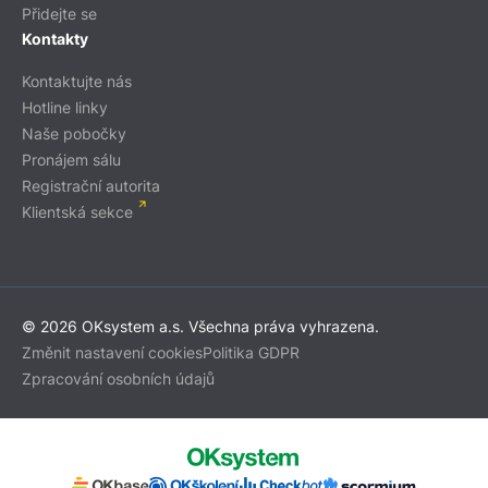
Přidejte se
Kontakty
Kontaktujte nás
Hotline linky
Naše pobočky
Pronájem sálu
Registrační autorita
Klientská sekce
© 2026 OKsystem a.s. Všechna práva vyhrazena.
Změnit nastavení cookies
Politika GDPR
Zpracování osobních údajů