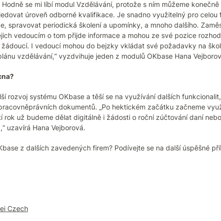
 Hodně se mi líbí modul Vzdělávání, protože s ním můžeme konečně ře
sledovat úroveň odborné kvalifikace. Je snadno využitelný pro celo
e, spravovat periodická školení a upomínky, a mnoho dalšího. Zamě
ejich vedoucím o tom přijde informace a mohou ze své pozice rozhodn
 žádoucí. I vedoucí mohou do bejzky vkládat své požadavky na ško
plánu vzdělávání,“ vyzdvihuje jeden z modulů OKbase Hana Vejborov
cna?
ší rozvoj systému OKbase a těší se na využívání dalších funkcionalit,
pracovněprávních dokumentů. „Po hektickém začátku začneme využív
tí rok už budeme dělat digitálně i žádosti o roční zúčtování daní neb
,“ uzavírá Hana Vejborová.
OKbase z dalších zavedených firem? Podívejte se na další úspěšné př
sei Czech