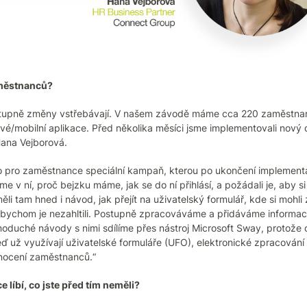
aměstnanců?
stupně změny vstřebávají. V našem závodě máme cca 220 zaměstnanců
vé/mobilní aplikace. Před několika měsíci jsme implementovali nový
Hana Vejborová.
lo pro zaměstnance speciální kampaň, kterou po ukončení implementa
jsme v ní, proč bejzku máme, jak se do ní přihlásí, a požádali je, aby s
ěli tam hned i návod, jak přejít na uživatelský formulář, kde si mohli
ychom je nezahltili. Postupně zpracováváme a přidáváme informace 
oduché návody s nimi sdílíme přes nástroj Microsoft Sway, protože 
už využívají uživatelské formuláře (UFO), elektronické zpracování p
dnocení zaměstnanců.“
 líbí, co jste před tím neměli?