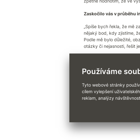
zpětně hodnotím, že ve výsl
Zaskočilo vás v průběhu 
„Spíše bych řekla, že mě z
nějaký bod, kdy zjistíme, ž
Podle mě bylo důležité, ob
otázky či nejasnosti, řešit j
„Ale vlastně ano, něco mě 
podobných HR systémů za s
Používáme soub
IT dovednostmi si mohou sp
Tyto webové stránky používaj
cílem vylepšení uživatelské
reklam, analýzy návštěvnost