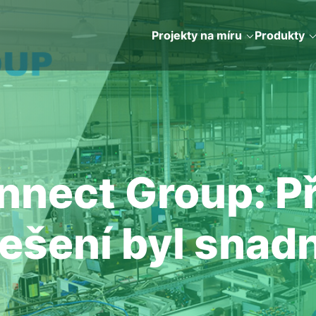
Projekty na míru
Produkty
nnect Group: P
ešení byl snadn