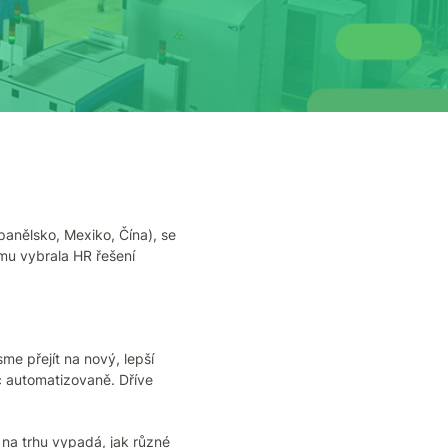
anělsko, Mexiko, Čína), se
mu vybrala HR řešení
me přejít na nový, lepší
íc automatizovaně. Dříve
 na trhu vypadá, jak různé