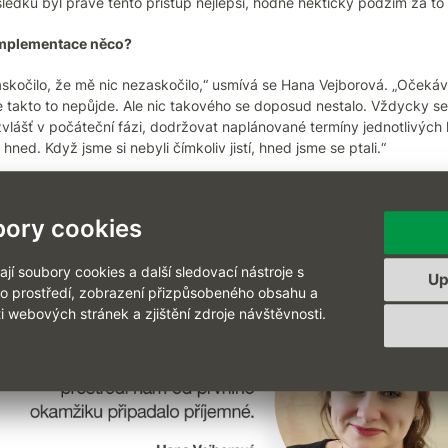
edku byl právě tento přístup nejlepší, hodně hektický podzim za to s
implementace něco?
askočilo, že mě nic nezaskočilo,“ usmívá se Hana Vejborová. „Očekáv
e takto to nepůjde. Ale nic takového se doposud nestalo. Vždycky se n
zvlášť v počáteční fázi, dodržovat naplánované termíny jednotlivých 
e hned. Když jsme si nebyli čímkoliv jistí, hned jsme se ptali.“
překvapilo – jaké množství možností systém OKbase nabízí a jak je 
ebou víc a doposud jsem v žádném takové možnosti neměla. Uživat
ory cookies
oustu věcí nastavit sami, což je skvělé,“ dodává.
í soubory cookies a další sledovací nástroje s
Up
ho prostředí, zobrazení přizpůsobeného obsahu a
i webových stránek a zjištění zdroje návštěvnosti.