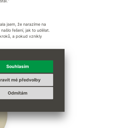
tál.“
ala jsem, že narazíme na
ašlo řešení, jak to udělat.
kroků, a pokud vznikly
otevřený. Mám už
elé s alespoň základními
Souhlasím
ravit mé předvolby
Odmítám