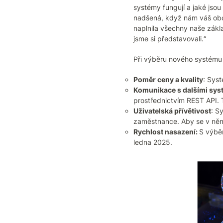
systémy fungují a jaké jsou
nadšená, když nám váš obch
naplnila všechny naše zákla
jsme si představovali.“
Při výběru nového systému 
Poměr ceny a kvality
: Sys
Komunikace s dalšími sys
prostřednictvím REST API.
Uživatelská přívětivost
: S
zaměstnance. Aby se v něm 
Rychlost nasazení:
S výbě
ledna 2025.