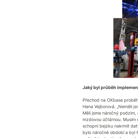
Jaký byl průběh implemen
Přechod na OKbase proběhl 
Hana Vejborová. „Neměli js
Měli jsme náročný podzim, a
mzdovou účtárnou. Musím ná
schopni bejzku nakrmit daty 
bylo náročné období a byl t