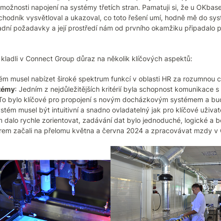
 možnosti napojení na systémy třetích stran. Pamatuji si, že u OKba
odník vysvětloval a ukazoval, co toto řešení umí, hodně mě do sys
dní požadavky a její prostředí nám od prvního okamžiku připadalo př
kladli v Connect Group důraz na několik klíčových aspektů:
tém musel nabízet široké spektrum funkcí v oblasti HR za rozumnou 
témy
: Jedním z nejdůležitějších kritérií byla schopnost komunikace s
 To bylo klíčové pro propojení s novým docházkovým systémem a bu
ystém musel být intuitivní a snadno ovladatelný jak pro klíčové uživa
dalo rychle zorientovat, zadávání dat bylo jednoduché, logické a be
rem začali na přelomu května a června 2024 a zpracovávat mzdy v 