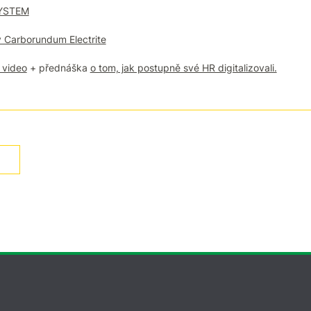
SYSTEM
y Carborundum Electrite
 video
+ přednáška
o tom, jak postupně své HR digitalizovali.