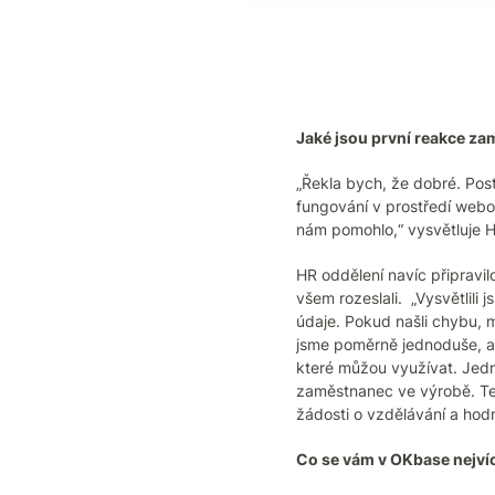
Jaké jsou první reakce z
„Řekla bych, že dobré. Po
fungování v prostředí webo
nám pomohlo,“ vysvětluje 
HR oddělení navíc připravi
všem rozeslali. „Vysvětlili 
údaje. Pokud našli chybu, m
jsme poměrně jednoduše, ab
které můžou využívat. Jedn
zaměstnanec ve výrobě. Teď 
žádosti o vzdělávání a ho
Co se vám v OKbase nejvíce