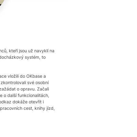
, kteří jsou už navyklí na
 docházkový systém, to
ce vložili do OKbase a
i zkontrolovali své osobní
 zažádat o opravu. Začali
o další funkcionalitách,
odkaz dokáže otevřít i
racovních cest, knihy jízd,