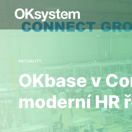
AKTUALITY
OKbase v Co
moderní HR ř