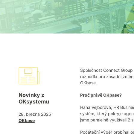
Společnost Connect Group N
rozhodla pro zásadní změnu
OKbase.
Novinky z
Proč právě OKbase?
OKsystemu
Hana Vejborová, HR Business
systém, který pokryje agend
28. března 2025
jsme paralelně využívali 2 
OKbase
Počáteční výběr probíhal op