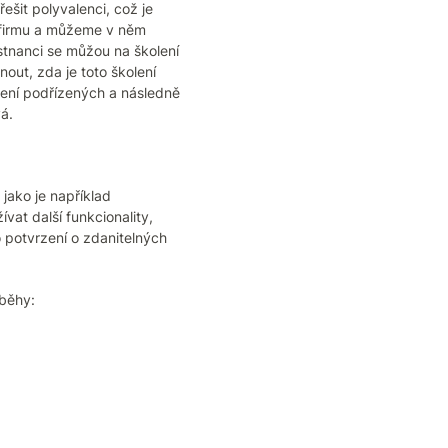
šit polyvalenci, což je
u firmu a můžeme v něm
stnanci se můžou na školení
out, zda je toto školení
lení podřízených a následně
á.
 jako je například
at další funkcionality,
o potvrzení o zdanitelných
íběhy: