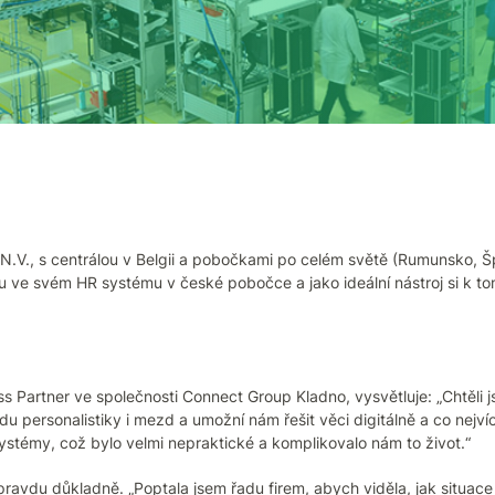
.V., s centrálou v Belgii a pobočkami po celém světě (Rumunsko, Šp
 ve svém HR systému v české pobočce a jako ideální nástroj si k to
 Partner ve společnosti Connect Group Kladno, vysvětluje: „Chtěli js
u personalistiky i mezd a umožní nám řešit věci digitálně a co nejv
systémy, což bylo velmi nepraktické a komplikovalo nám to život.“
ravdu důkladně. „Poptala jsem řadu firem, abych viděla, jak situace