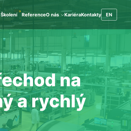
Školení
Reference
O nás
Kariéra
Kontakty
EN
řechod na
ý a rychlý