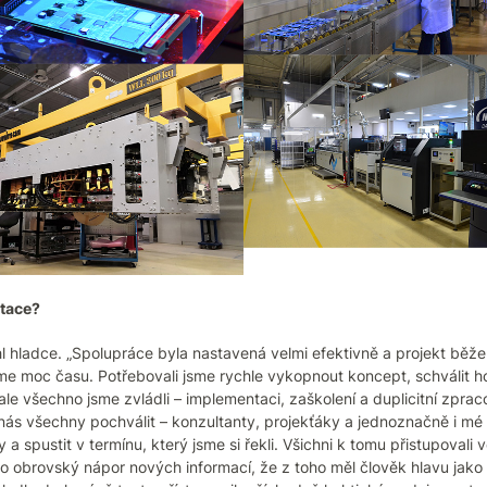
tace?
hladce. „Spolupráce byla nastavená velmi efektivně a projekt běžel 
me moc času. Potřebovali jsme rychle vykopnout koncept, schválit ho
le všechno jsme zvládli – implementaci, zaškolení a duplicitní zprac
s všechny pochválit – konzultanty, projekťáky a jednoznačně i mé 
a spustit v termínu, který jsme si řekli. Všichni k tomu přistupovali v
o obrovský nápor nových informací, že z toho měl člověk hlavu jako k