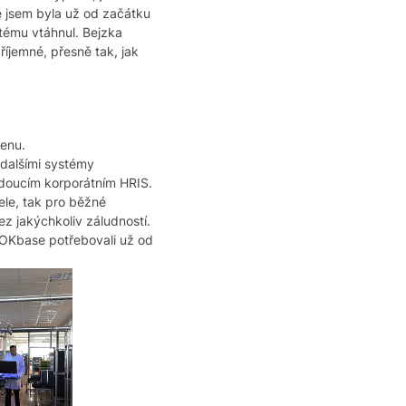
se jsem byla už od začátku
tému vtáhnul. Bejzka
íjemné, přesně tak, jak
cenu.
 dalšími systémy
doucím korporátním HRIS.
tele, tak pro běžné
z jakýchkoliv záludností.
OKbase potřebovali už od