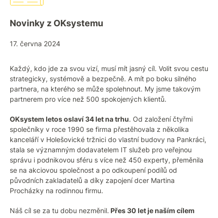
Novinky z OKsystemu
17. června 2024
Každý, kdo jde za svou vizí, musí mít jasný cíl. Volit svou cestu
strategicky, systémově a bezpečně. A mít po boku silného
partnera, na kterého se může spolehnout. My jsme takovým
partnerem pro více než 500 spokojených klientů.
OKsystem letos oslaví 34 let na trhu
. Od založení čtyřmi
společníky v roce 1990 se firma přestěhovala z několika
kanceláří v Holešovické tržnici do vlastní budovy na Pankráci,
stala se významným dodavatelem IT služeb pro veřejnou
správu i podnikovou sféru s více než 450 experty, přeměnila
se na akciovou společnost a po odkoupení podílů od
původních zakladatelů a díky zapojení dcer Martina
Procházky na rodinnou firmu.
Náš cíl se za tu dobu nezměnil.
Přes 30 let je naším cílem