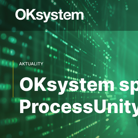
AKTUALITY
OKsystem spl
ProcessUnity