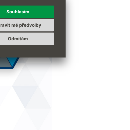
Souhlasím
ravit mé předvolby
Odmítám