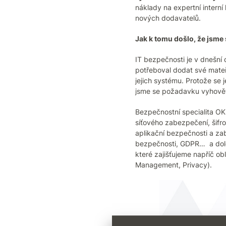
náklady na expertní interní
nových dodavatelů.
Jak k tomu došlo, že jsme 
IT bezpečnosti je v dnešní 
potřeboval dodat své mateř
jejich systému. Protože se 
jsme se požadavku vyhovět a
Bezpečnostní specialita OKs
síťového zabezpečení, šifro
aplikační bezpečnosti a zab
bezpečnosti, GDPR… a doloži
které zajišťujeme napříč obl
Management, Privacy).