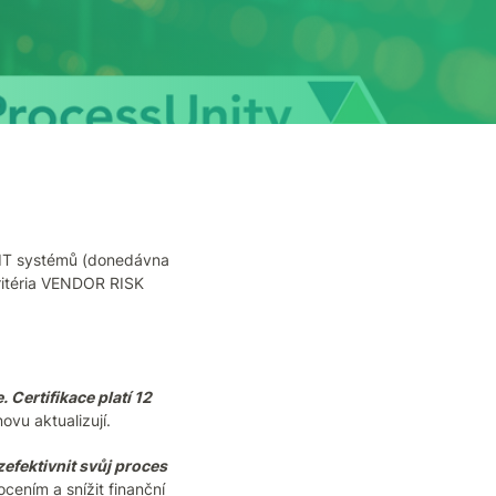
í IT systémů (donedávna
ritéria VENDOR RISK
 Certifikace platí 12
ovu aktualizují.
efektivnit svůj proces
cením a snížit finanční