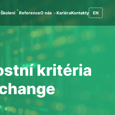
Školení
Reference
O nás
Kariéra
Kontakty
EN
tní kritéria
xchange