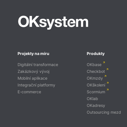
Projekty na míru
Produkty
Digitální transformace
OKbase
Zakázkový vývoj
Checkbot
Mobilní aplikace
OKmzdy
Integrační platformy
OKškolení
E-commerce
Scormium
OKlab
OKadresy
Outsourcing mezd