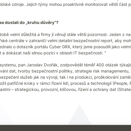
 lidské zdroje. Jejich týmy mohou proaktivně monitorovat větší část p
se dostali do „kruhu důvěry“?
době velmi důležitá a firmy jí věnují stále větší pozornost. Jeden z 
ské centrále v zahraničí velmi detailní bezpečnostní report, aby mo
jednalo o dotazník portálu Cyber GRX, který jsme posoudili jako velm
 dokázat naši silnou pozici v oblasti IT bezpečnosti. "
ystemu, pan Jaroslav Dvořák, zodpověděl téměř 400 otázek týkající s
vání dat, tvorby bezpečnostní politiky, strategie risk managementu,
ezpečení služeb jak na vývoji, tak i na produkci, proškolování zamě
l patřičné kroky v rámci řízení lidí, procesů a technologií (People,
astmi – strategickou, provozní, klíčovou, řízení a ochrany dat (Strate