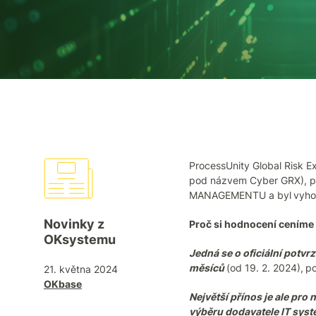
ProcessUnity Global Risk E
pod názvem Cyber GRX), pro
MANAGEMENTU a byl
vyho
Novinky z
Proč si hodnocení ceníme
OKsystemu
Jedná se o oficiální potvr
měsíců
(od 19. 2. 2024),
po
21. května 2024
OKbase
Největší přínos je ale pro
výběru dodavatele IT sys