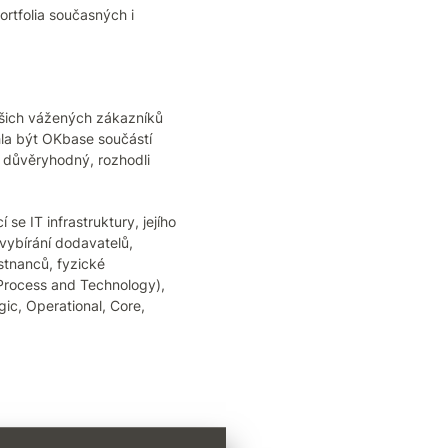
ortfolia současných i
našich vážených zákazníků
hla být OKbase součástí
i důvěryhodný, rozhodli
e IT infrastruktury, jejího
 vybírání dodavatelů,
stnanců, fyzické
 Process and Technology),
gic, Operational, Core,