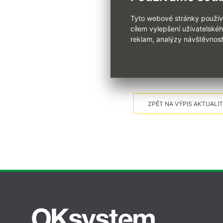
Registrujte
se ještě dnes, ko
Tyto webové stránky používaj
cílem vylepšení uživatelské
www.freshai.cz
reklam, analýzy návštěvnost
ZPĚT NA VÝPIS AKTUALIT