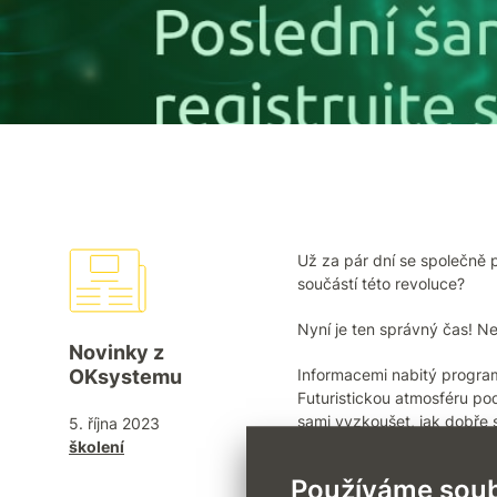
Už za pár dní se společně 
součástí této revoluce?
Nyní je ten správný čas! Ne
Novinky z
OKsystemu
Informacemi nabitý program
Futuristickou atmosféru p
sami vyzkoušet, jak dobře 
5. října 2023
školení
Opakování je matka moudros
Používáme soub
rozpoznávání obličejů, zdroj