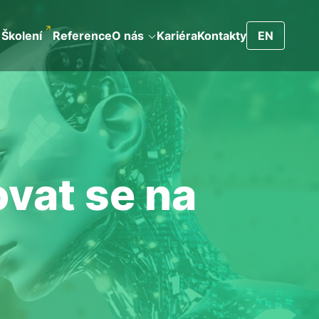
Školení
Reference
O nás
Kariéra
Kontakty
EN
vat se na