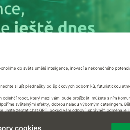
ponoříme do světa umělé inteligence, inovací a nekonečného potenciá
nechte si ujít přednášky od špičkových odborníků, futuristickou atmo
 odlehčí robot, který mezi vámi bude projíždět, můžete s ním komun
odpoříme světelnými efekty, dobrou náladu výborným cateringem. B
se umíte zeptat chat GPT, pokud vám odpoví „správně“, odměna je ji
ti, proto připomínáme hlavní témata konference FreshAI 2023 – cop
ory cookies
, praxe – to vše ve spojení s umělou inteligencí.