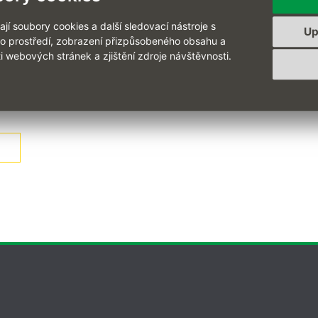
nference je již příští týden! ⏳
í soubory cookies a další sledovací nástroje s
Up
ho prostředí, zobrazení přizpůsobeného obsahu a
i webových stránek a zjištění zdroje návštěvnosti.