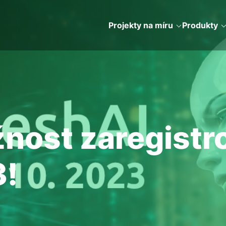
Projekty na míru
Produkty
nost zaregistro
3!