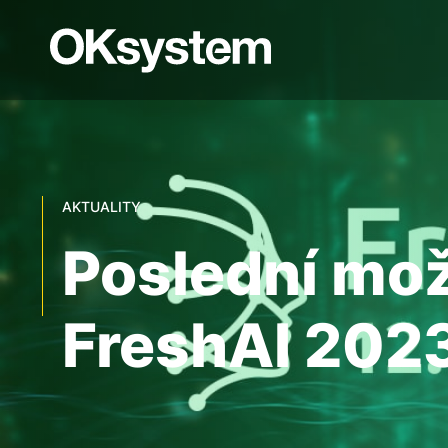
AKTUALITY
Poslední mož
FreshAI 202