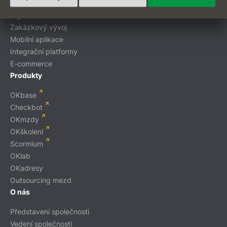
Digitální transformace
Zakázkový vývoj
Mobilní aplikace
Integrační platformy
E-commerce
Produkty
OKbase
Checkbot
OKmzdy
OKškolení
Scormium
OKlab
OKadresy
Outsourcing mezd
O nás
Představení společnosti
Vedení společnosti