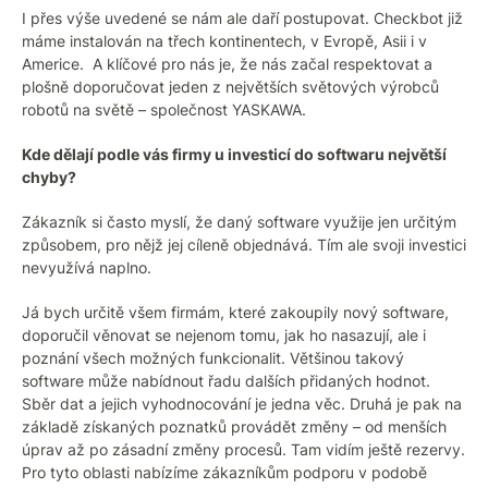
I přes výše uvedené se nám ale daří postupovat. Checkbot již
máme instalován na třech kontinentech, v Evropě, Asii i v
Americe. A klíčové pro nás je, že nás začal respektovat a
plošně doporučovat jeden z největších světových výrobců
robotů na světě – společnost YASKAWA.
Kde dělají podle vás firmy u investicí do softwaru největší
chyby?
Zákazník si často myslí, že daný software využije jen určitým
způsobem, pro nějž jej cíleně objednává. Tím ale svoji investici
nevyužívá naplno.
Já bych určitě všem firmám, které zakoupily nový software,
doporučil věnovat se nejenom tomu, jak ho nasazují, ale i
poznání všech možných funkcionalit. Většinou takový
software může nabídnout řadu dalších přidaných hodnot.
Sběr dat a jejich vyhodnocování je jedna věc. Druhá je pak na
základě získaných poznatků provádět změny – od menších
úprav až po zásadní změny procesů. Tam vidím ještě rezervy.
Pro tyto oblasti nabízíme zákazníkům podporu v podobě