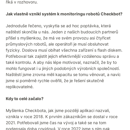
říká v rozhovoru.
Jak vlastně vznikl systém k monitoringu robotů Checkbot?
Jednoduše řečeno, vyskytla se ad hoc poptávka, která
naštěstí skončila u nás. Jeden z našich budoucích partnerů
přišel s myšlenkou, že má ve svém provozu asi čtyřicet
průmyslových robotů, ale operátoři je musí obsluhovat
fyzicky. Doslova musí obíhat všechna zařízení s flash diskem.
Potřeboval tak zajistit jejich efektivnější vzdálenou správu a
také kontrolu. A aby nás lépe motivoval, naznačil, že by to
mohlo fungovat i u jiných podobných výrobních společností.
Naštěstí jsme zrovna měli kapacitu se tomu věnovat, a navíc
jsme si poměrně rychle ověřili, že je řešení skutečně
replikovatelné.
Kdy to celé začalo?
Myšlenka Checkbota, jak jsme později aplikaci nazvali,
vznikla v roce 2018. K prvním zákazníkům se dostal v roce
2021. Potřebovali jsme čas na vývoj a také se na tom
podepsala doba covidová. V roce 2022 jsme s ním pak