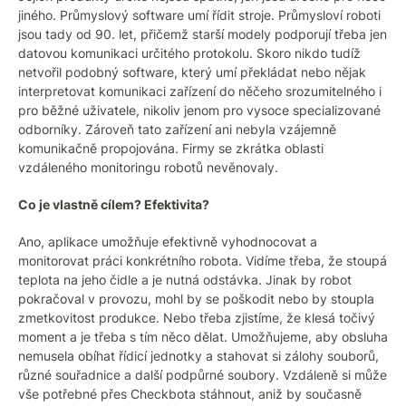
jiného. Průmyslový software umí řídit stroje. Průmysloví roboti
jsou tady od 90. let, přičemž starší modely podporují třeba jen
datovou komunikaci určitého protokolu. Skoro nikdo tudíž
netvořil podobný software, který umí překládat nebo nějak
interpretovat komunikaci zařízení do něčeho srozumitelného i
pro běžné uživatele, nikoliv jenom pro vysoce specializované
odborníky. Zároveň tato zařízení ani nebyla vzájemně
komunikačně propojována. Firmy se zkrátka oblasti
vzdáleného monitoringu robotů nevěnovaly.
Co je vlastně cílem? Efektivita?
Ano, aplikace umožňuje efektivně vyhodnocovat a
monitorovat práci konkrétního robota. Vidíme třeba, že stoupá
teplota na jeho čidle a je nutná odstávka. Jinak by robot
pokračoval v provozu, mohl by se poškodit nebo by stoupla
zmetkovitost produkce. Nebo třeba zjistíme, že klesá točivý
moment a je třeba s tím něco dělat. Umožňujeme, aby obsluha
nemusela obíhat řídicí jednotky a stahovat si zálohy souborů,
různé souřadnice a další podpůrné soubory. Vzdáleně si může
vše potřebné přes Checkbota stáhnout, aniž by současně