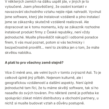
V některých zemích na dálku uspět jde, v jiných je to
vyloučené. Jsem přesvědčený, že osobní kontakt v
navazování obchodního vztahu nejde nijak nahradit. Vyvinuli
jsme software, který jde instalovat vzdáleně a plno instalací
jsme se zákazníky skutečně vzdáleně realizovali. Ale
dopracovat se k tomu momentu, kdy se zákazník rozhodne
instalovat produkt firmy z České republiky, není vždy
jednoduché. Musíte přesvědčit nákupčí i odborné poradce
firem, ti vás musí poznat, potom si vás technicky i
bezpečnostně prověřit… není to zkrátka jen o tom, že máte
skvělou nabídku.
A platí to pro všechny země stejně?
Více či méně ano, ale velmi bych v tomto zvýraznil Asii. To je
celkově úplně jiný příběh. Nejenom kulturně, ale i
geografickou vzdáleností a dalšími aspekty. Není úplně
jednoduché tam říci, že tu máme skvělý software, tak si ho
nasaďte do svých továren. Pro některé země je potřeba ke
spolupráci získat místní distributory a obchodní partnery, u
nichž si musíte budovat vztah a důvěru postupně.