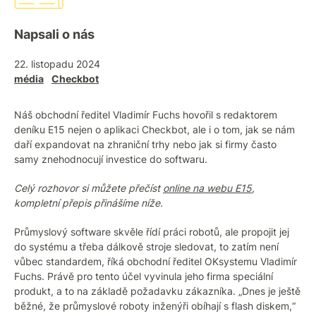
Napsali o nás
22. listopadu 2024
média
Checkbot
Náš obchodní ředitel Vladimír Fuchs hovořil s redaktorem
deníku E15 nejen o aplikaci Checkbot, ale i o tom, jak se nám
daří expandovat na zhraniční trhy nebo jak si firmy často
samy znehodnocují investice do softwaru.
Celý rozhovor si můžete přečíst
online na webu E15
,
kompletní přepis přinášíme níže.
Průmyslový software skvěle řídí práci robotů, ale propojit jej
do systému a třeba dálkově stroje sledovat, to zatím není
vůbec standardem, říká obchodní ředitel OKsystemu Vladimír
Fuchs. Právě pro tento účel vyvinula jeho firma speciální
produkt, a to na základě požadavku zákazníka. „Dnes je ještě
běžné, že průmyslové roboty inženýři obíhají s flash diskem,“