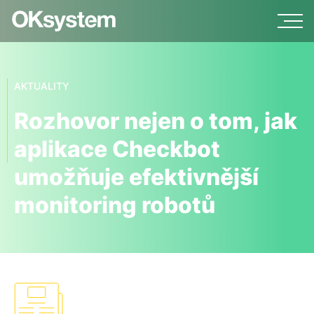
AKTUALITY
Rozhovor nejen o tom, jak
aplikace Checkbot
umožňuje efektivnější
monitoring robotů