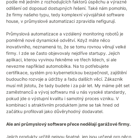
podle mě jedním z rozhodujících faktorů úspěchu a výrazné
odlišení od doposud dostupných řešení. Také nám pomohlo,
že firmy našeho typu, tedy komplexní vývojářské software
house, v průmyslové automatizaci zpravidla nefigurují.
Průmyslová automatizace a vzdálený monitoring robotů je
poměrně nové dynamické odvětví. Když máte něco
inovativního, neznamená to, že se tomu rovnou věnují velké
firmy. I zde se často objevovaly nejdříve startupy. Jejich
aplikaci, kterou vyvinou řekněme ve třech lidech, si ale
nevezme například automobilka. Na to potřebujete
certifikace, systém pro kybernetickou bezpečnost, zajištění
budoucího rozvoje a údržby a řadu dalších věcí. Zákazník
musí mít jistotu, že tady budete i za pár let. My máme pět set
zaměstnanců a vývoj softwaru má u nás vysoké standardy,
pokud jde o výstupní kvalitu i samotný proces vzniku. V
kombinaci s atraktivním produktem jsme se tak hned od
začátku profilovali jako důvěryhodný dodavatel.
Ale ani průmyslový software přece nedělají garážové firmy.
Jejich produkty určitě nejsou špatné, jen jsou určené pro něco