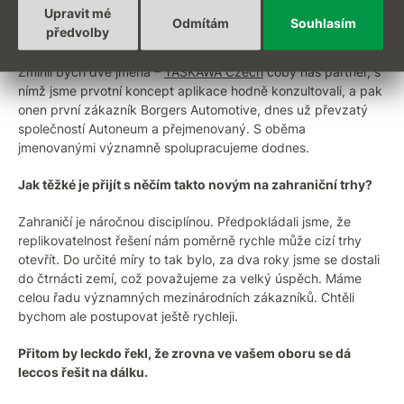
Upravit mé
Chcete říct jméno prvního zákazníka, který to všechno
Odmítám
Souhlasím
předvolby
spustil?
Zmínil bych dvě jména –
YASKAWA Czech
coby náš partner, s
nímž jsme prvotní koncept aplikace hodně konzultovali, a pak
onen první zákazník Borgers Automotive, dnes už převzatý
společností Autoneum a přejmenovaný. S oběma
jmenovanými významně spolupracujeme dodnes.
Jak těžké je přijít s něčím takto novým na zahraniční trhy?
Zahraničí je náročnou disciplínou. Předpokládali jsme, že
replikovatelnost řešení nám poměrně rychle může cizí trhy
otevřít. Do určité míry to tak bylo, za dva roky jsme se dostali
do čtrnácti zemí, což považujeme za velký úspěch. Máme
celou řadu významných mezinárodních zákazníků. Chtěli
bychom ale postupovat ještě rychleji.
Přitom by leckdo řekl, že zrovna ve vašem oboru se dá
leccos řešit na dálku.