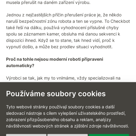
musela přerušit na daném zařízení výrobu.
Jednou z nejčastějších příčin přerušení práce je, že někdo
naruší bezpečnostní zónu robota a ten se vypne. To Checkbot
také řeší na dálku, používá vyhodnocení příslušné chyby
spolu se záznamem kamer, obsluha má danou sekvenci k
dispozici ihned. Když se to stane, tak hned vidí, proč k
vypnutí došlo, a může bez prodlev situaci vyhodnotit.
Proč na tohle nejsou moderní roboti připraveni
automaticky?
Výrobci se tak, jak my to vnímáme, vždy specializovali na
programování hlavní činnosti robota. V tomto ohledu mají
opravdu výborný software, ať už jde o svařování, lakování,
Používáme soubory cookies
manipulaci… robot už dnes zvládá zpracovat velmi komplexní
úlohy. Současně jsou výrobci perfektní v mechanickém
Tyto webové stránky používají soubory cookies a další
zpracování a není divu, často jde o strojírenské firmy. Umí i
sledovací nástroje s cílem vylepšení uživatelského prostředí,
pohony jednotlivých částí robotů a naprogramování přesných
zobrazení přizpůsobeného obsahu a reklam, analýzy
pohybů robotických ramen. Ale například vzdálená
návštěvnosti webových stránek a zjištění zdroje návštěvnosti.
komunikace nebyla nikdy jejich prioritou.