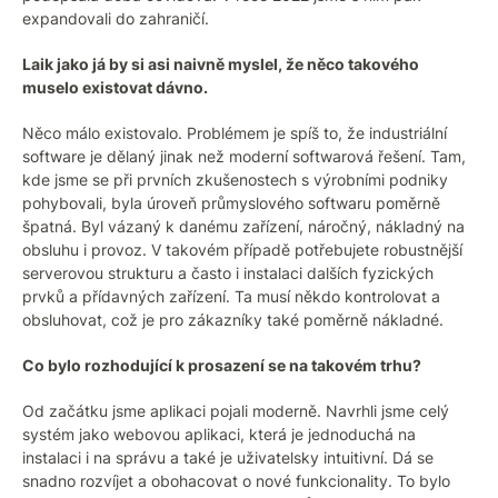
expandovali do zahraničí.
Laik jako já by si asi naivně myslel, že něco takového
muselo existovat dávno.
Něco málo existovalo. Problémem je spíš to, že industriální
software je dělaný jinak než moderní softwarová řešení. Tam,
kde jsme se při prvních zkušenostech s výrobními podniky
pohybovali, byla úroveň průmyslového softwaru poměrně
špatná. Byl vázaný k danému zařízení, náročný, nákladný na
obsluhu i provoz. V takovém případě potřebujete robustnější
serverovou strukturu a často i instalaci dalších fyzických
prvků a přídavných zařízení. Ta musí někdo kontrolovat a
obsluhovat, což je pro zákazníky také poměrně nákladné.
Co bylo rozhodující k prosazení se na takovém trhu?
Od začátku jsme aplikaci pojali moderně. Navrhli jsme celý
systém jako webovou aplikaci, která je jednoduchá na
instalaci i na správu a také je uživatelsky intuitivní. Dá se
snadno rozvíjet a obohacovat o nové funkcionality. To bylo