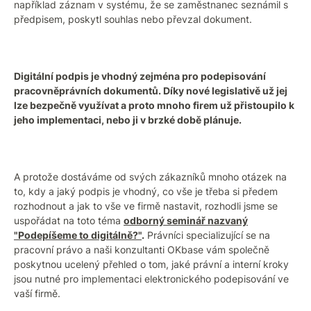
například záznam v systému, že se zaměstnanec seznámil s
předpisem, poskytl souhlas nebo převzal dokument.
Digitální podpis je vhodný zejména pro podepisování
pracovněprávních dokumentů. Díky nové legislativě už jej
lze bezpečně využívat a proto mnoho firem už přistoupilo k
jeho implementaci, nebo ji v brzké době plánuje.
A protože dostáváme od svých zákazníků mnoho otázek na
to, kdy a jaký podpis je vhodný, co vše je třeba si předem
rozhodnout a jak to vše ve firmě nastavit, rozhodli jsme se
uspořádat na toto téma
odborný seminář nazvaný
"Podepíšeme to digitálně?"
.
Právníci specializující se na
pracovní právo a naši konzultanti OKbase vám společně
poskytnou ucelený přehled o tom, jaké právní a interní kroky
jsou nutné pro implementaci elektronického podepisování ve
vaší firmě.