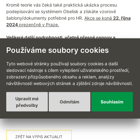
Kromě teorie vás čeká také praktická ukázka procesu
podepisování se systémem Obelisk a získáte vzorové
šablony/dokumenty potřebné pro HR.
Akce se koná
22. října
2024
prezenčně
v Praze.
Veškeré další podrobnosti, včetně přesné osnovy a
přihlašovacího formuláře najdete
zde.
Používáme soubory cookies
Neváhejte a rezervujte si své místo již dnes! Kvůli specifickým
pravidlům tento
seminář není vhodný pro organizace z
Tyto webové stránky používají soubory cookies a další
veřejné správy.
sledovací nástroje s cílem vylepšení uživatelského prostředí,
zobrazení přizpůsobeného obsahu a reklam, analýzy
návštěvnosti webových stránek a zjištění zdroje návštěvnosti.
Upravit mé
Odmítám
Souhlasím
předvolby
ZPĚT NA VÝPIS AKTUALIT