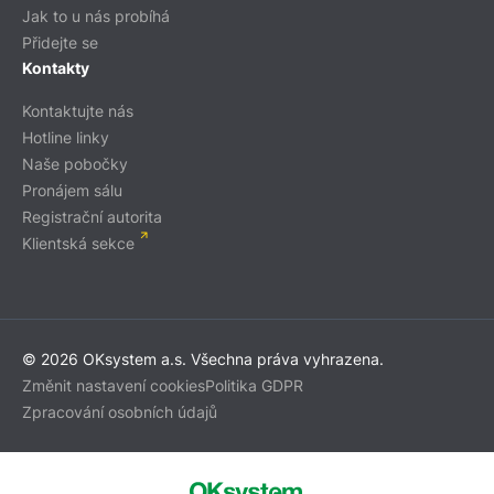
Jak to u nás probíhá
Přidejte se
Kontakty
Kontaktujte nás
Hotline linky
Naše pobočky
Pronájem sálu
Registrační autorita
Klientská sekce
© 2026 OKsystem a.s. Všechna práva vyhrazena.
Změnit nastavení cookies
Politika GDPR
Zpracování osobních údajů