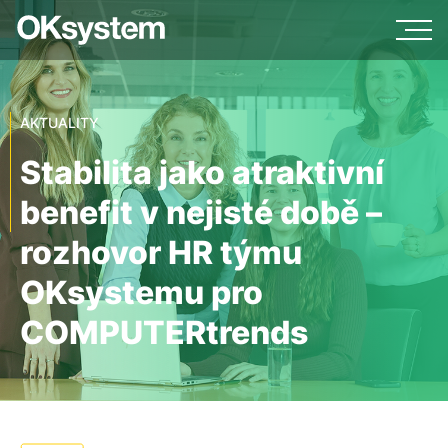
AKTUALITY
Stabilita jako atraktivní
benefit v nejisté době –
rozhovor HR týmu
OKsystemu pro
COMPUTERtrends