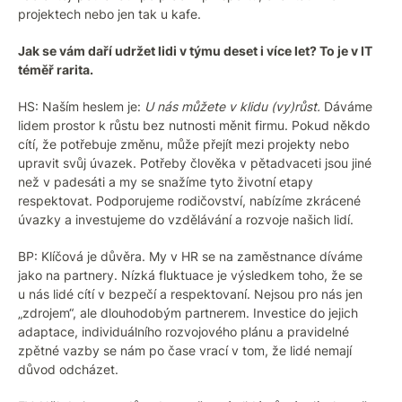
projektech nebo jen tak u kafe.
Jak se vám daří udržet lidi v týmu deset i více let? To je v IT
téměř rarita.
HS: Naším heslem je:
U nás můžete v klidu (vy)růst.
Dáváme
lidem prostor k růstu bez nutnosti měnit firmu. Pokud někdo
cítí, že potřebuje změnu, může přejít mezi projekty nebo
upravit svůj úvazek. Potřeby člověka v pětadvaceti jsou jiné
než v padesáti a my se snažíme tyto životní etapy
respektovat. Podporujeme rodičovství, nabízíme zkrácené
úvazky a investujeme do vzdělávání a rozvoje našich lidí.
BP: Klíčová je důvěra. My v HR se na zaměstnance díváme
jako na partnery. Nízká fluktuace je výsledkem toho, že se
u nás lidé cítí v bezpečí a respektovaní. Nejsou pro nás jen
„zdrojem“, ale dlouhodobým partnerem. Investice do jejich
adaptace, individuálního rozvojového plánu a pravidelné
zpětné vazby se nám po čase vrací v tom, že lidé nemají
důvod odcházet.