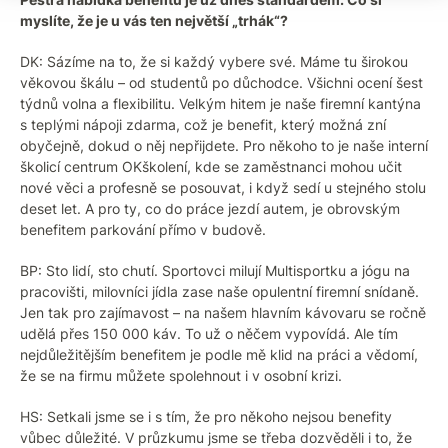
myslíte, že je u vás ten největší „trhák“?
DK: Sázíme na to, že si každý vybere své. Máme tu širokou
věkovou škálu – od studentů po důchodce. Všichni ocení šest
týdnů volna a flexibilitu. Velkým hitem je naše firemní kantýna
s teplými nápoji zdarma, což je benefit, který možná zní
obyčejně, dokud o něj nepřijdete. Pro někoho to je naše interní
školicí centrum OKškolení, kde se zaměstnanci mohou učit
nové věci a profesně se posouvat, i když sedí u stejného stolu
deset let. A pro ty, co do práce jezdí autem, je obrovským
benefitem parkování přímo v budově.
BP: Sto lidí, sto chutí. Sportovci milují Multisportku a jógu na
pracovišti, milovníci jídla zase naše opulentní firemní snídaně.
Jen tak pro zajímavost – na našem hlavním kávovaru se ročně
udělá přes 150 000 káv. To už o něčem vypovídá. Ale tím
nejdůležitějším benefitem je podle mě klid na práci a vědomí,
že se na firmu můžete spolehnout i v osobní krizi.
HS: Setkali jsme se i s tím, že pro někoho nejsou benefity
vůbec důležité. V průzkumu jsme se třeba dozvěděli i to, že