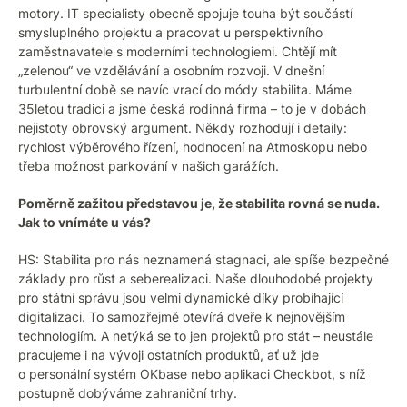
motory. IT specialisty obecně spojuje touha být součástí
smysluplného projektu a pracovat u perspektivního
zaměstnavatele s moderními technologiemi. Chtějí mít
„zelenou“ ve vzdělávání a osobním rozvoji. V dnešní
turbulentní době se navíc vrací do módy stabilita. Máme
35letou tradici a jsme česká rodinná firma – to je v dobách
nejistoty obrovský argument. Někdy rozhodují i detaily:
rychlost výběrového řízení, hodnocení na Atmoskopu nebo
třeba možnost parkování v našich garážích.
Poměrně zažitou představou je, že stabilita rovná se nuda.
Jak to vnímáte u vás?
HS: Stabilita pro nás neznamená stagnaci, ale spíše bezpečné
základy pro růst a seberealizaci. Naše dlouhodobé projekty
pro státní správu jsou velmi dynamické díky probíhající
digitalizaci. To samozřejmě otevírá dveře k nejnovějším
technologiím. A netýká se to jen projektů pro stát – neustále
pracujeme i na vývoji ostatních produktů, ať už jde
o personální systém OKbase nebo aplikaci Checkbot, s níž
postupně dobýváme zahraniční trhy.