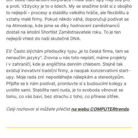
a proti. Vždycky je to o lidech. My se snažíme brát si z obojího
to nejlepší – procesy a stabilitu velkého hráče, ale flexibilitu a
vztahy malé firmy. Pokud někdo váhá, doporučuji podívat se
na Atmoskop, kde jsme se díky hodnocení zaměstnanců
dostali na letošní Shortlist Zaměstnavatele roku. To je ten
nejlepší vhled do naší skutečné DNA.
EV: Často slýchám předsudky typu „je to česká firma, tam se
nenaučím jazyky“. Zrovna u nás toto neplatí, máme projekty
i v zahraničí, kde je angličtina denním chlebem. Stejně tak
existují inovativní tradiční firmy, a naopak konzervativní start-
upy. Moje rada zní: nepodléhejte nálepkám a stereotypům.
Přijďte se k nám podívat, promluvte si s budoucími kolegy a
uvidíte sami. Stabilita není nuda, je to svoboda věnovat se
tomu, co vás baví, bez strachu z toho, co přinese zítřek.
Celý rozhovor si můžete přečíst
na webu COMPUTERtrends
.