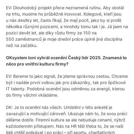
EV: Dlouhodobý projekt přece neznamená rutinu. Aby obstál
na trhu, musíme ho průběžně inovovat. Kolegové, kteří jsou
u nás desítky let, často říkají, že mají pocit, jako by si prošli
několika různými pozicemi, a mnohdy tomu tak i je. Já jsem na
pozici devět let, ale díky růstu firmy ze 150 na
550 zaměstnanců je moje dnešní práce úplně jiná disciplína
než na začátku.
OKsystem loni vyhrál ocenění Český lídr 2025. Znamená to
něco pro vnitřní kulturu firmy?
EV: Bereme to jako signál, že jdeme správnou cestou. Chceme
být i nadále první volbou jak pro zákazníky, tak pro špičkové
IT talenty. Podobná ocenění jsou odměnou za energii, kterou
do firmy všichni vkládáme.
DK: Je to ocenění nás všech. Umístění v této anketě je
zavazující a motivující zároveň. Ukazuje nám to, že svou práci
děláme dobře. Firemní kultura se ale nebuduje cenami, nýbrž
každodenním přístupem. Nás na HR těší třeba to, že se naši
lidé chtějí potkávat i po práci – při sportu, charitativních