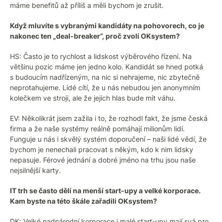
máme benefitů až příliš a měli bychom je zrušit.
Když mluvíte s vybranými kandidáty na pohovorech, co je
nakonec ten „deal-breaker“, proč zvolí OKsystem?
HS: Často je to rychlost a lidskost výběrového řízení. Na
většinu pozic máme jen jedno kolo. Kandidát se hned potká
s budoucím nadřízeným, na nic si nehrajeme, nic zbytečně
neprotahujeme. Lidé cítí, že u nás nebudou jen anonymním
kolečkem ve stroji, ale že jejich hlas bude mít váhu.
EV: Několikrát jsem zažila i to, že rozhodl fakt, že jsme česká
firma a že naše systémy reálně pomáhají milionům lidí.
Funguje u nás i skvělý systém doporučení – naši lidé vědí, že
bychom je nenechali pracovat s někým, kdo k nim lidsky
nepasuje. Férové jednání a dobré jméno na trhu jsou naše
nejsilnější karty.
IT trh se často dělí na menší start-upy a velké korporace.
Kam byste na této škále zařadili OKsystem?
DK: Velké nadnárodní korporace i malé start-upy mají svá pro