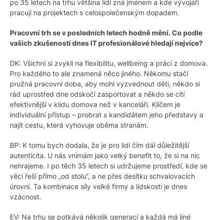
po 35 letech na trhu většina lidí zná jménem a kde vývojáři
pracují na projektech s celospolečenským dopadem.
Pracovní trh se v posledních letech hodně mění. Co podle
vašich zkušeností dnes IT profesionálové hledají nejvíce?
DK: Všichni si zvykli na flexibilitu, wellbeing a práci z domova.
Pro každého to ale znamená něco jiného. Někomu stačí
pružná pracovní doba, aby mohl vyzvednout děti, někdo si
rád uprostřed dne odskočí zasportovat a někdo se cítí
efektivnější v klidu domova než v kanceláři. Klíčem je
individuální přístup – probrat s kandidátem jeho představy a
najít cestu, která vyhovuje oběma stranám.
BP: K tomu bych dodala, že je pro lidi čím dál důležitější
autenticita. U nás vnímám jako velký benefit to, že si na nic
nehrajeme. I po těch 35 letech si udržujeme prostředí, kde se
věci řeší přímo „od stolu“, a ne přes desítku schvalovacích
úrovní. Ta kombinace síly velké firmy a lidskosti je dnes
vzácnost.
EV: Na trhu se potkává několik generací a každá má jiné