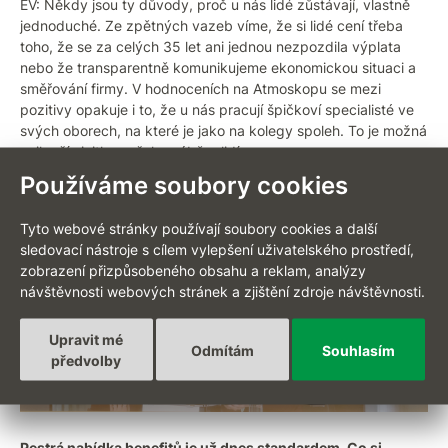
EV: Někdy jsou ty důvody, proč u nás lidé zůstávají, vlastně
jednoduché. Ze zpětných vazeb víme, že si lidé cení třeba
toho, že se za celých 35 let ani jednou nezpozdila výplata
nebo že transparentně komunikujeme ekonomickou situaci a
směřování firmy. V hodnoceních na Atmoskopu se mezi
pozitivy opakuje i to, že u nás pracují špičkoví specialisté ve
svých oborech, na které je jako na kolegy spoleh. To je možná
nejlepší vizitka našeho výběru lidí.
Používáme soubory cookies
Tyto webové stránky používají soubory cookies a další
sledovací nástroje s cílem vylepšení uživatelského prostředí,
zobrazení přizpůsobeného obsahu a reklam, analýzy
návštěvnosti webových stránek a zjištění zdroje návštěvnosti.
Upravit mé
Odmítám
Souhlasím
předvolby
Pestrá nabídka benefitů je už dnes standardem. Co si