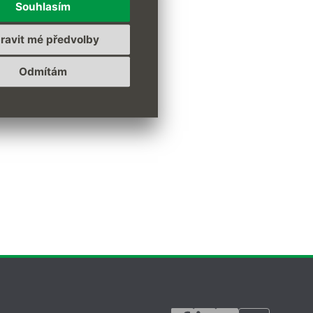
Souhlasím
ravidelně
používaných
ravit mé předvolby
telské sestavy naší
Odmítám