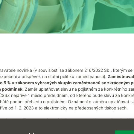
avatele novinka (v souvislosti se zákonem 216/2022 Sb., kterým s
ezpečení a příspěvek na státní politiku zaměstnanosti).
Zaměstnavat
ho o 5 % u zákonem vybraných skupin zaměstnanců se zkráceným 
h podmínek.
Záměr uplatňovat slevu na pojistném za konkrétního z
ČSSZ nejdříve
1 měsíc přede dnem, od kterého bude slevu za konkr
 lhůtě podání přehledu o pojistném. Oznámení o záměru uplatňovat s
ve od 1. 2. 2023 a to elektronicky na předepsaných tiskopisech.
najdete v připravované verzi 6.5.3
, kterou vydáme současně s úči
vit, jsou
změny v individuálních reportech uživatelů - tzv. UŽIV
avovat sá
m.
Pokud máte zaměstnance se zkrácenými úvazky, splňuj