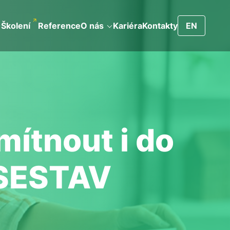
Školení
Reference
O nás
Kariéra
Kontakty
EN
ítnout i do
 SESTAV