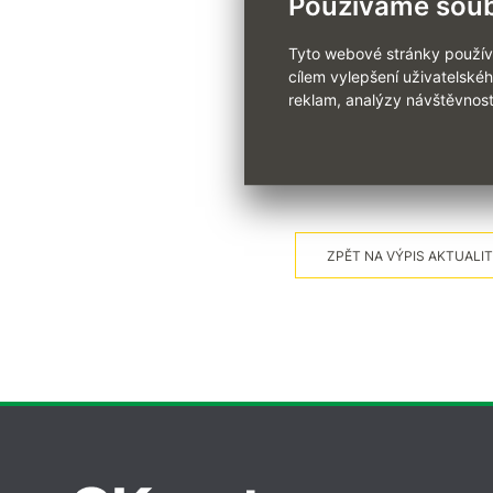
Používáme soub
plánujete využít slevy na od
sestavách, kde máte data o
Tyto webové stránky používaj
cílem vylepšení uživatelské
S
opra
vami
vašich
uživatel
reklam, analýzy návštěvnost
podpoře a objednat si úpr
ZPĚT NA VÝPIS AKTUALIT