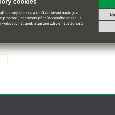
ory cookies
vod sociálního pojištění
, n
ezapomeňte zohlednit změny i
ve svých p
 sociálním pojištění na zaměstnavatele.
í soubory cookies a další sledovací nástroje s
Up
ho prostředí, zobrazení přizpůsobeného obsahu a
ských
sestav vám rádi pomůžeme,
stačí poslat
xml export vaší uživa
i webových stránek a zjištění zdroje návštěvnosti.
avu uživatelské sestavy na míru.