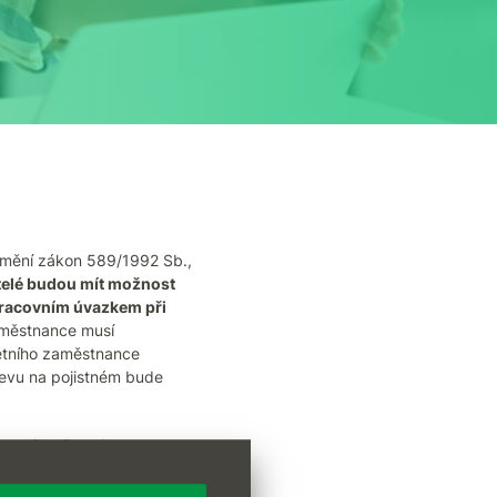
e mění zákon 589/1992 Sb.,
elé
budou mít možnost
pracovním úvazkem při
aměstnance musí
étního zaměstnance
levu na pojistném bude
nností změny.
Co
ATELSKÉ SESTAVY, které si
ete i další podmínky a