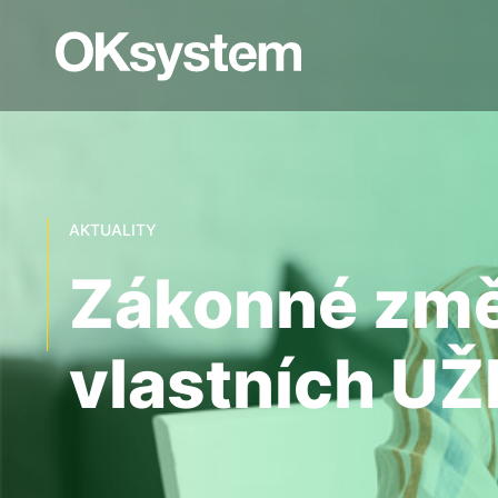
AKTUALITY
Zákonné změn
vlastních U