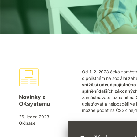
Od 1. 2. 2023 čeká zaměstn
o pojistném na sociální zab
snížit si odvod pojistné
splnění dalších zákonnýc
Novinky z
zaměstnavatel oznámit na 
OKsystemu
uplatňovat a nejpozději ve
možné podat na ČSSZ nejdří
26. ledna 2023
Potřebné úpravy v OKbase 
OKbase
nemůžeme automaticky upra
může zákazník tvořit
a upr