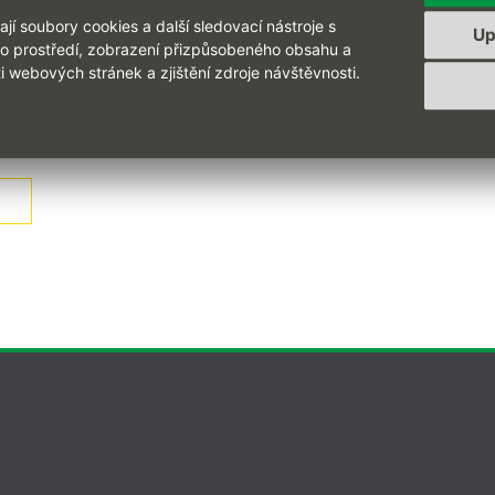
í soubory cookies a další sledovací nástroje s
řípadné dotazy Vám rády zodpoví naše obchodní manažerky Jitka S
Up
ho prostředí, zobrazení přizpůsobeného obsahu a
i webových stránek a zjištění zdroje návštěvnosti.