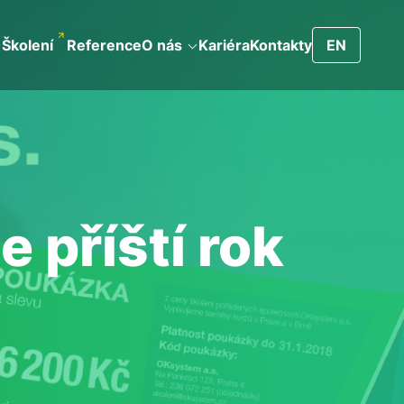
Školení
Reference
O nás
Kariéra
Kontakty
EN
e příští rok