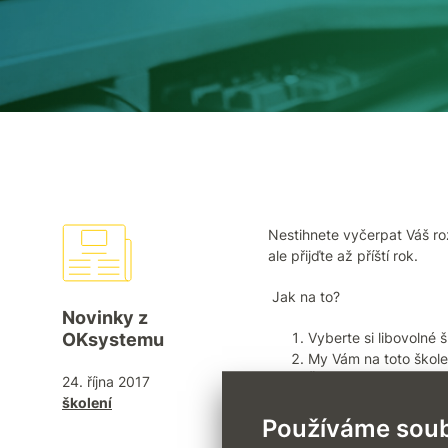
Nestihnete vyčerpat Váš roz
ale přijďte až příští rok.
Jak na to?
Novinky z
OKsystemu
Vyberte si libovolné 
My Vám na toto škole
Školení zaplaťte do 31
24. října 2017
Vaše předplacené šk
školení
Používáme soub
Kompletní přehled školení 