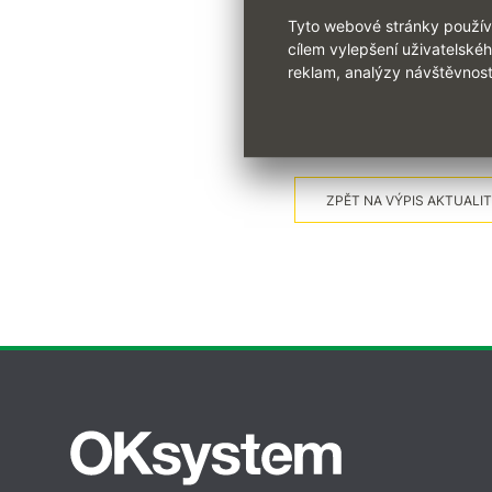
Tyto webové stránky používaj
Podrobnější informace a p
cílem vylepšení uživatelské
na
skoleni@oksystem.cz
.
reklam, analýzy návštěvnost
ZPĚT NA VÝPIS AKTUALIT