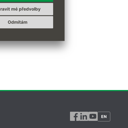
otonová a Jana Vejmelková
ravit mé předvolby
Odmítám
EN