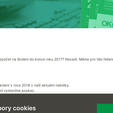
počet na školení do konce roku 2017? Nevadí. Máme pro Vás řešení! Z
školení v roce 2018 z naší aktuální
nabídky
.
ní vystavíme poukaz.
. 12. 2017.
olení můžete absolvovat do konce června 2018.
ory cookies
najdete
zde
.