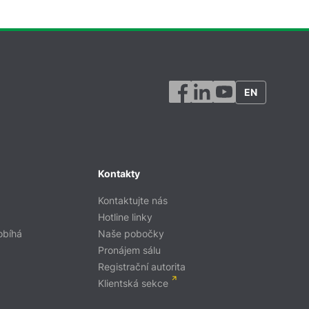
EN
Kontakty
Kontaktujte nás
Hotline linky
obíhá
Naše pobočky
Pronájem sálu
Registrační autorita
Klientská sekce