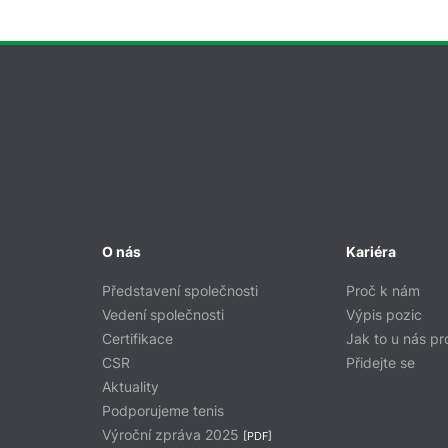
O nás
Kariéra
Představení společnosti
Proč k nám
Vedení společnosti
Výpis pozic
Certifikace
Jak to u nás pr
CSR
Přidejte se
Aktuality
Podporujeme tenis
Výroční zpráva 2025
[PDF]