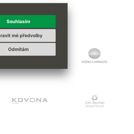
ence
Souhlasím
ravit mé předvolby
Odmítám