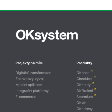
Projekty na míru
Produkty
Digitální transformace
OKbase
Zakázkový vývoj
Checkbot
Mobilní aplikace
OKmzdy
Integrační platformy
OKškolení
E-commerce
Scormium
OKlab
OKadresy