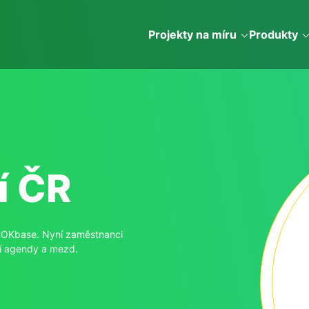
Projekty na míru
Produkty
í ČR
em OKbase. Nyní zaměstnanci
ní agendy a mezd.