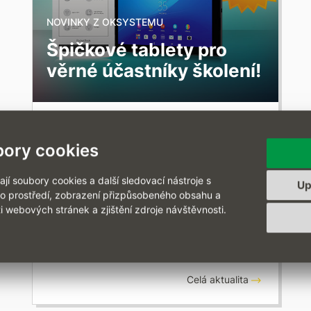
NOVINKY Z OKSYSTEMU
Špičkové tablety pro
věrné účastníky školení!
18. PROSINCE 2015
ory cookies
Školicí centrum pro vás připravilo atraktivní
odměny za dvě anebo čtyři objednaná
pětidenní školení v průběhu první poloviny
í soubory cookies a další sledovací nástroje s
Up
roku 2016. Účastníky dvou pětidenních
ho prostředí, zobrazení přizpůsobeného obsahu a
školení odměníme čtečkou PocketBook…
i webových stránek a zjištění zdroje návštěvnosti.
Celá aktualita