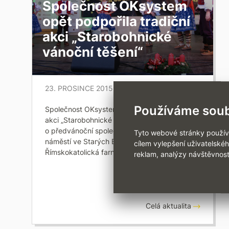
Společnost OKsystem
opět podpořila tradiční
2015 (45)
akci „Starobohnické
2014 (38)
vánoční těšení“
2013 (39)
2012 (63)
23. PROSINCE 2015
2011 (54)
Používáme soub
Společnost OKsystem opět podpořila tradiční
akci „Starobohnické vánoční těšení“. Jedná se
o předvánoční společenské setkání na
Tyto webové stránky používaj
náměstí ve Starých Bohnicích. Pořadateli jsou
cílem vylepšení uživatelské
Římskokatolická farnost…
reklam, analýzy návštěvnost
Celá aktualita