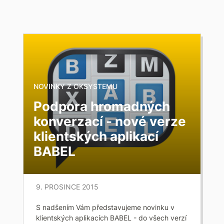
NOVINKY Z OKSYSTEMU
Podpora hromadných
konverzací - nové verze
klientských aplikací
BABEL
9. PROSINCE 2015
S nadšením Vám představujeme novinku v
klientských aplikacích BABEL - do všech verzí