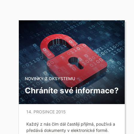
NOVINKY Z OKSYSTEMU
Chráníte své informace?
14. PROSINCE 2015
Každý z nás čím dál častěji přijímá, používá a
předává dokumenty v elektronické formě.