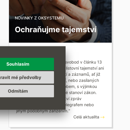
NOVINKY Z OKSYSTEMU
Ochraňujme tajemství
16. PROSINCE 2015
Listina základních práv a svobod v článku 13
Souhlasím
říká: „Nikdo nesmí porušit listovní tajemství ani
tajemství jiných písemností a záznamů, ať již
ravit mé předvolby
uchovávaných v soukromí, nebo zasílaných
poštou anebo jiným způsobem, s výjimkou
Odmítám
případů a způsobem, které stanoví zákon.
Stejně se zaručuje tajemství zpráv
podávaných telefonem, telegrafem nebo
jiným podobným zařízením.“
Celá aktualita