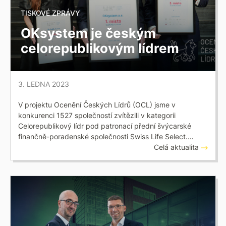
TISKOVÉ ZPRÁVY
OKsystem je českým
celorepublikovým lídrem
3. LEDNA 2023
V projektu Ocenění Českých Lídrů (OCL) jsme v
konkurenci 1527 společností zvítězili v kategorii
Celorepublikový lídr pod patronací přední švýcarské
finančně-poradenské společnosti Swiss Life Select.…
Celá aktualita