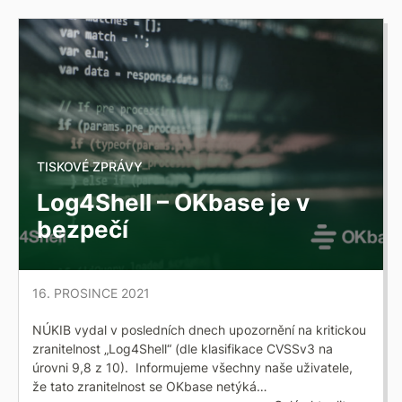
TISKOVÉ ZPRÁVY
Log4Shell – OKbase je v
bezpečí
16. PROSINCE 2021
NÚKIB vydal v posledních dnech upozornění na kritickou
zranitelnost „Log4Shell“ (dle klasifikace CVSSv3 na
úrovni 9,8 z 10). Informujeme všechny naše uživatele,
že tato zranitelnost se OKbase netýká…