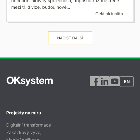
obchodní aktivity společnosti, doposud rozprostřené
mezi tři divize, budou nově…
Celá aktualita
NAČÍST DALŠÍ
EN
Projekty na míru
Digitální transformace
Zakázkový vývoj
Mobilní aplikace