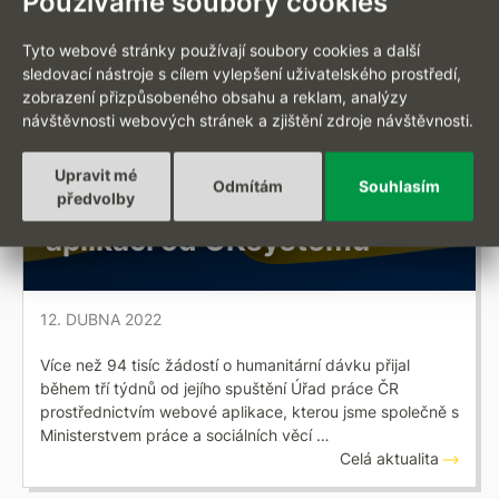
Používáme soubory cookies
Tyto webové stránky používají soubory cookies a další
sledovací nástroje s cílem vylepšení uživatelského prostředí,
zobrazení přizpůsobeného obsahu a reklam, analýzy
návštěvnosti webových stránek a zjištění zdroje návštěvnosti.
TISKOVÉ ZPRÁVY
O humanitární dávku mohou
Upravit mé
Odmítám
Souhlasím
předvolby
uprchlíci žádat v on-line
aplikaci od OKsystemu
12. DUBNA 2022
Více než 94 tisíc žádostí o humanitární dávku přijal
během tří týdnů od jejího spuštění Úřad práce ČR
prostřednictvím webové aplikace, kterou jsme společně s
Ministerstvem práce a sociálních věcí …
Celá aktualita