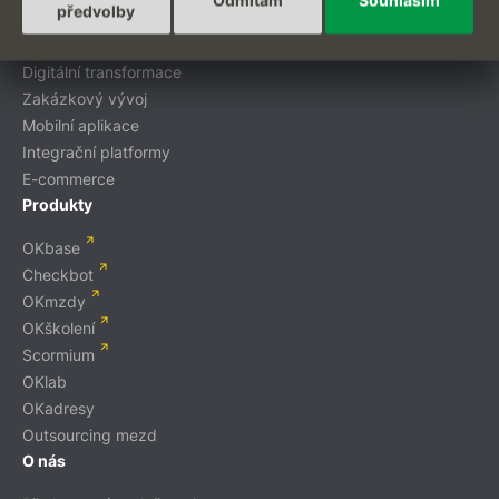
předvolby
Projekty na míru
Digitální transformace
Zakázkový vývoj
Mobilní aplikace
Integrační platformy
E-commerce
Produkty
OKbase
Checkbot
OKmzdy
OKškolení
Scormium
OKlab
OKadresy
Outsourcing mezd
O nás