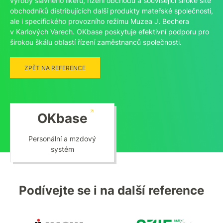
výroby slavného likéru, řízení obchodu a související široké sítě
obchodníků distribujících další produkty mateřské společnosti,
ale i specifického provozního režimu Muzea J. Bechera
v Karlových Varech. OKbase poskytuje efektivní podporu pro
širokou škálu oblastí řízení zaměstnanců společnosti.
ZPĚT NA REFERENCE
OKbase
Personální a mzdový
systém
Podívejte se i na další reference